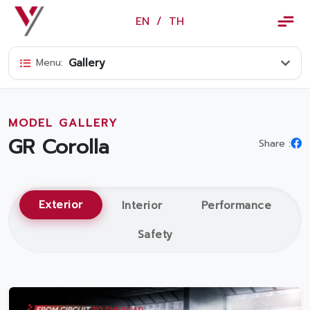
×
EN
/
TH
EN
/
TH
Gallery
Menu:
Vorachakyont Info
About us
MODEL GALLERY
Calendar of events and holidays
GR Corolla
Share :
News
Products and Services
Exterior
Interior
Performance
Model
Safety
Services
Body and paint repair center