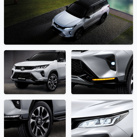
Promotion
Promotion
Aftersales
Event
Our branches
Service Appointment