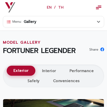
×
EN
/
TH
EN
/
TH
Gallery
Menu:
Vorachakyont Info
About us
MODEL GALLERY
Calendar of events and holidays
FORTUNER LEGENDER
Share :
News
Products and Services
Exterior
Interior
Performance
Model
Safety
Conveniences
Services
Body and paint repair center