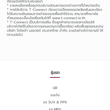
ต้องแจ้งให้ทราบล่วงหน้า
* รายละเอียดหรืออุปกรณ์บางส่วนอาจแตกต่างจากที่จำหน่ายจริง
* การใช้บริการ T-Connect ต้องดาวน์โหลดแอปพลิเคชันและต้อง
ได้รับความยินยอมจากเจ้าของรถเพื่อเข้าใช้งาน สามารถศึกษาข้อ
กำหนดและเงื่อนไขเพิ่มเติมได้ที่ www.t-connect.in.th
* T-Connect เป็นบริการเสริม ซึ่งลูกค้าสามารถลงทะเบียนใช้
บริการได้ฟรีในปีแรกจากแคมเปญการซื้อรถใหม่ หลังสิ้นสุดแคมเปญ
บริษัท โตโยต้า มอเตอร์ ประเทศไทย จำกัด จะแจ้งค่าบริการรายปี ให้
ทราบต่อไป
รุ่นรถ
GR
รถเก๋ง
รถ SUV & PPV
รถ MPV