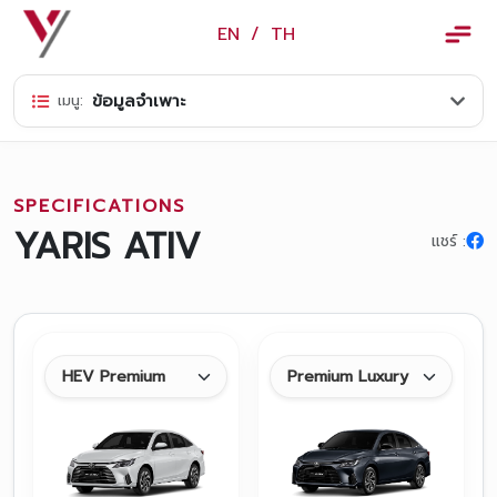
×
EN
/
TH
EN
/
TH
ข้อมูลจำเพาะ
เมนู:
ข้อมูลวรจักร์ยนต์
เกี่ยวกับเรา
SPECIFICATIONS
ปฏิทินกิจกรรมและวันหยุด
YARIS ATIV
แชร์ :
ข่าว
สินค้าและบริการ
รุ่นรถ
ศูนย์บริการและอะไหล่
ศูนย์ซ่อมตัวถังและสี