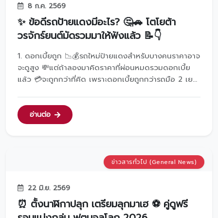
8 ก.ค. 2569
✨ ข้อดีรถป้ายแดงมีอะไร? 🤔🚗 โตโยต้า
วรจักร์ยนต์มัดรวมมาให้ฟังแล้ว 📝👇
1. ดอกเบี้ยถูก 📉💰รถใหม่ป้ายแดงสำหรับบางคนราคาอาจ
จะดูสูง 💸แต่ถ้าลองมาคิดราคาที่ผ่อนหมดรวมดอกเบี้ย
แล้ว 💳จะถูกกว่าที่คิด เพราะดอกเบี้ยถูกกว่ารถมือ 2 เยอะ
🙅‍♂️✌️แถมถ้าเราเลือกรุ่นที่ตอบโจทย์ จากดีลเลอร์ดีๆ ✨ก็จะ
ได้รถใหม่ผ่อนง่าย ราคาไม่แรง👍อย่างที่โตโยต้าวรจักร์
ยนต์ หลายรุ่นก็มีดอกเบี้ย 0% ด้วยนะ 🤩🔥2. ม...
อ่านต่อ
ข่าวสารทั่วไป (General News)
22 มิ.ย. 2569
⏰ ตั้งนาฬิกาปลุก เตรียมลุกมาเฮ ⚽️ คู่ดูฟรี
รอบแบ่งกลุ่ม ฟุตบอลโลก 2026