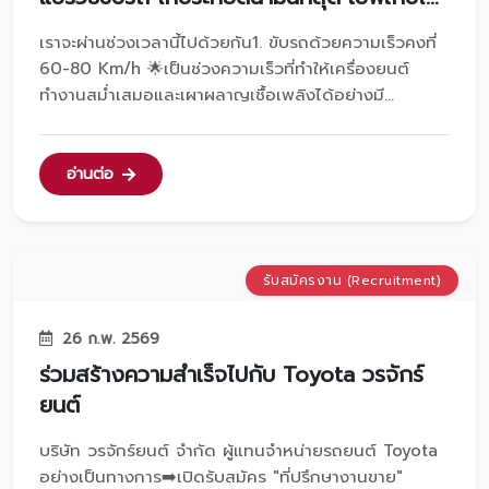
ทำตามได้เลย
เราจะผ่านช่วงเวลานี้ไปด้วยกัน1. ขับรถด้วยความเร็วคงที่
60-80 Km/h 🌟เป็นช่วงความเร็วที่ทำให้เครื่องยนต์
ทำงานสม่ำเสมอและเผาผลาญเชื้อเพลิงได้อย่างมี
ประสิทธิภาพ2. ใส่เกียร์ว่างเมื่อรถติด ✅ การใส่เกียร์ว่าง
หรือเกียร์ N จะลดการจ่ายน้ำมันเข้าสู่เครื่องยนต์ ยิ่งเวลา
ที่รถติดหนักๆ วิธีการนี้จะยิ่งเห็นผล3. ตรว...
อ่านต่อ
รับสมัครงาน (Recruitment)
26 ก.พ. 2569
ร่วมสร้างความสำเร็จไปกับ Toyota วรจักร์
ยนต์
บริษัท วรจักร์ยนต์ จำกัด ผู้แทนจำหน่ายรถยนต์ Toyota
อย่างเป็นทางการ➡️เปิดรับสมัคร "ที่ปรึกษางานขาย"