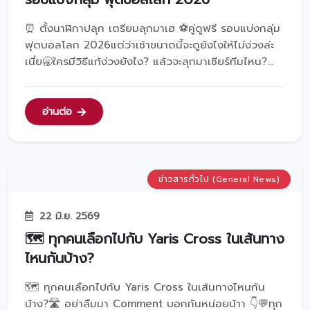
⏰ ตั้งนาฬิกาปลุก เตรียมลุกมาเฮ ⚽️คู่ดูฟรี รอบแบ่งกลุ่ม
ฟุตบอลโลก 2026แต่ว่าเช้าขนาดนี้จะดูยังไงให้ไม่ง่วงล่ะ
เนี่ย🥱ใครมีวิธีแก้ง่วงยังไง? แล้วจะลุกมาเชียร์ทีมไหน?👇🏻
Comment มาบอกบ้างนะ 💬ส่วนแอดมินขอให้กำลังใจกับ
ทีมชาติญี่ปุ่น🇯🇵สอบถามรายละเอียดเพิ่มเติมได้ที่โทร
𝟬𝟮-𝟲𝟮𝟵-𝟰𝟬𝟬𝟬𝒍𝒊𝒏𝒆 : @𝒕𝒐𝒚𝒐𝒕𝒂𝒗𝒐𝒓𝒂𝒄𝒉𝒂𝒌𝒚𝒐𝒏𝒕...
อ่านต่อ
ข่าวสารทั่วไป (General News)
22 มิ.ย. 2569
🗺️ ทุกคนเลือกไปกับ Yaris Cross ในเส้นทาง
ไหนกันบ้าง?
🗺️ ทุกคนเลือกไปกับ Yaris Cross ในเส้นทางไหนกัน
บ้าง?🛣️ อย่าลืมมา Comment บอกกันหน่อยน้าา 👇💬ทุก