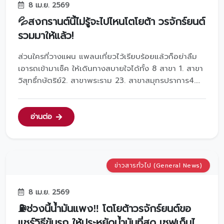
8 เม.ย. 2569
💦สงกรานต์นี้ไม่รู้จะไปไหนโตโยต้า วรจักร์ยนต์
รวมมาให้แล้ว!
ส่วนใครที่วางแผน แพลนเที่ยวไว้เรียบร้อยแล้วก็อย่าลืม
เอารถเข้ามาเช็ค ให้เดินทางสบายใจได้ทั้ง 8 สาขา 1. สาขา
วิสุทธิ์กษัตริย์2. สาขาพระราม 23. สาขาสมุทรปราการ4.
สาขาศรีนครินทร์5. สาขาพหลโยธิน6. สาขาเพชรบุรี7.
สาขาสี่แยกบ้านแขก8. สาขาหลานหลวงเดินทางใกล้ ไกล
โตโยต้าวรจักร์ยนต์พร้อมดูแลสอบถามรายละเอียดเพิ...
อ่านต่อ
ข่าวสารทั่วไป (General News)
8 เม.ย. 2569
⛽️ช่วงนี้น้ำมันแพง‼️ โตโยต้าวรจักร์ยนต์ขอ
แชร์วิธีขับรถ ให้ประหยัดน้ำมันที่สุด เซฟเก็บไว้