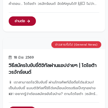
คำตอบ... โตโยต้า วรจักร์ยนต์ จัดให้คุณได้! 🙌💥 ไม่ว่า
คุณจะอยากได้ข้อเสนอแบบไหนที่เหมาะกับไลฟ์สไตล์มารับ
รุ่นที่ใช่ พร้อมดีลที่โดนใจ ได้ที่โตโยต้า วรจักร์ยนต์ เลย
ครับ! 🚗💨💖สอบถามรายละเอียดเพิ่มเติมได้ที่โทร 𝟬𝟮-𝟲...
อ่านต่อ
ข่าวสารทั่วไป (General News)
18 มิ.ย. 2569
วิธีสมัครใบขับขี่ดิจิทัลผ่านแอปง่ายๆ | โตโยต้า
วรจักร์ยนต์
📱 เราสามารถโชว์ใบขับขี่ ผ่านโทรศัพท์มือถือได้แล้วนะ!
เป็นใบขับขี่ แบบดิจิทัลที่ใช้ได้เหมือนบัตรจริงเป๊ะทุกอย่าง
🪪✨อยากรู้ว่าต้องสมัครยังไงบ้าง? ตามโตโยต้า วรจักร์
ยนต์ มาดูกันเลย! 👇1️⃣ ดาวน์โหลดแอปพลิเคชัน DLT QR
LICENCE 📲 จาก App Store หรือ Google Play2️⃣