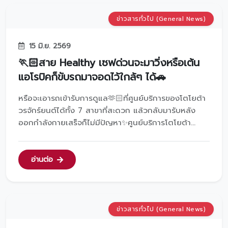
ข่าวสารทั่วไป (General News)
15 มิ.ย. 2569
🏃🏻สาย Healthy เซฟด่วนจะมาวิ่งหรือเต้น
แอโรบิคก็ขับรถมาจอดไว้ใกล้ๆ ได้🚗
หรือจะเอารถเข้ารับการดูแล🫶🏻ที่ศูนย์บริการของโตโยต้า
วรจักร์ยนต์ได้ทั้ง 7 สาขาที่สะดวก แล้วกลับมารับหลัง
ออกกำลังกายเสร็จก็ไม่มีปัญหา✨ศูนย์บริการโตโยต้า
วรจักร์ยนต์ทั้ง 7 สาขา1. สาขาวิสุทธิ์กษัตริย์2. สาขา
พระราม 23. สาขาสมุทรปราการ4. สาขาศรีนครินทร์5.
สาขาพหลโยธิน6. สาขาเพชรบุรี7. สาขาสี่แยกบ้านแขก
อ่านต่อ
สอบ...
ข่าวสารทั่วไป (General News)