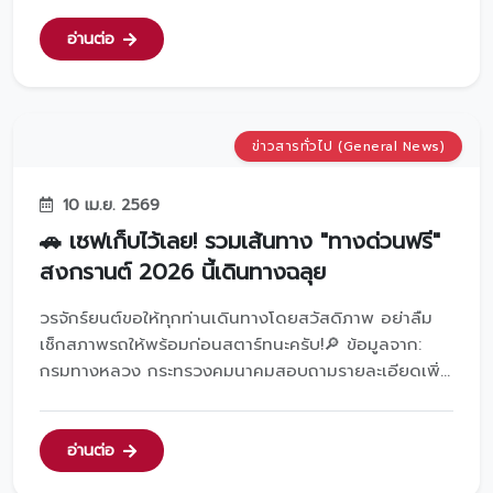
ซ้ำ✅ ถูจากบนลงล่าง กันเศษหินข้างล่างขึ้นมาข่วนข้างบน
📌 คราบแห้งห้ามขูด!สอบถามรายละเอียดเพิ่มเติมได้ที่...
อ่านต่อ
ข่าวสารทั่วไป (General News)
10 เม.ย. 2569
🚗 เซฟเก็บไว้เลย! รวมเส้นทาง "ทางด่วนฟรี"
สงกรานต์ 2026 นี้เดินทางฉลุย
วรจักร์ยนต์ขอให้ทุกท่านเดินทางโดยสวัสดิภาพ อย่าลืม
เช็กสภาพรถให้พร้อมก่อนสตาร์ทนะครับ!🔎 ข้อมูลจาก:
กรมทางหลวง กระทรวงคมนาคมสอบถามรายละเอียดเพิ่ม
เติมได้ที่ 📞 โทร 02-629-4000 📱 Line:
@toyotavorachakyont...
อ่านต่อ