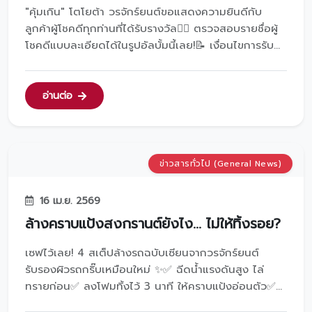
"คุ้มเกิน" โตโยต้า วรจักร์ยนต์ขอแสดงความยินดีกับ
ลูกค้าผู้โชคดีทุกท่านที่ได้รับรางวัล👇🏻 ตรวจสอบรายชื่อผู้
โชคดีแบบละเอียดได้ในรูปอัลบั้มนี้เลย!📝 เงื่อนไขการรับ
รางวัล:ผู้ได้รับคัดเลือกจะต้องยืนยันสิทธิ์ทาง
InboxFacebook : Toyota Vorachak Yont โตโยต้า
วรจักร์ยนต์ภายในวันที่ 4 พ.ค.69 เวลา 22:00 น.📍หาก
อ่านต่อ
ไม่...
ข่าวสารทั่วไป (General News)
16 เม.ย. 2569
ล้างคราบแป้งสงกรานต์ยังไง... ไม่ให้ทิ้งรอย?
เซฟไว้เลย! 4 สเต็ปล้างรถฉบับเซียนจากวรจักร์ยนต์
รับรองผิวรถกริ๊บเหมือนใหม่ ✨✅ ฉีดน้ำแรงดันสูง ไล่
ทรายก่อน✅ ลงโฟมทิ้งไว้ 3 นาที ให้คราบแป้งอ่อนตัว✅
ล้างแบบ 2 ถัง แยกน้ำสะอาดไว้ล้างถุงมือ ป้องกันฝุ่นวน