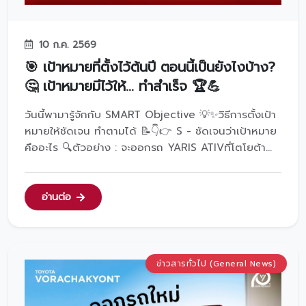
10 ก.ค. 2569
🎯 เป้าหมายที่ตั้งไว้ต้นปี ตอนนี้เป็นยังไงบ้าง?
🤔 เป้าหมายมีไว้ให้… ทำสำเร็จ 🏆💪
วันนี้พามารู้จักกับ SMART Objective 💡✨วิธีการตั้งเป้า
หมายให้ชัดเจน ทำตามได้ 📝👇👉 S - ชัดเจนว่าเป้าหมาย
คืออะไร 🔍ตัวอย่าง : จะออกรถ YARIS ATIVที่โตโยต้า
วรจักร์ยนต์ 🚗💨👉 M - ต้องวัดผลได้ว่าทำสำเร็จ 📊💸
ตัวอย่าง : ด้วยเงินดาวน์ 50,000.- 💰👉 A - มีวิธีการ
ตามเป้าหมาย 🛠️🧰ตัวอย่าง : โดยการเก็บเงิน 🐷🪙👉 R
อ่านต่อ
- วิธีก...
ข่าวสารทั่วไป (General News)