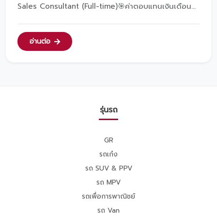
Sales Consultant (Full-time)🎯ค่าตอบแทนเงินเดือน
ประจำ 12,000 บาท/เดือน, Commission &amp;
Incentive, ถ้าทำได้ตามเป้าหมาย รายได้รวมต่อเดือน
4x,xxx บาทขึ้นไป🎯สวัสดิการกองทุนสำรองเลี้ยงชีพ
อ่านต่อ
(ตั้งแต่วันแรกที...
รุ่นรถ
GR
รถเก๋ง
รถ SUV & PPV
รถ MPV
รถเพื่อการพาณิชย์
รถ Van