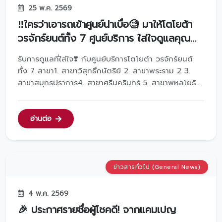
25 พ.ค. 2569
‼️ใครว่าเอารถเข้าศูนย์น่าเบื่อ🧐 มาให้โตโยต้า
วรจักร์ยนต์ทั้ง 7 ศูนย์บริการ ใส่ใจดูแลคุณ
แล้วจะรู้ว่า มาที่โชว์รูมมัน Feel Good ขนาด
รับการดูแลที่ใส่ใจ❣️ กับศูนย์บริการโตโยต้า วรจักร์ยนต์
ไหน💞
ทั้ง 7 สาขา1. สาขาวิสุทธิ์กษัตริย์ 2. สาขาพระราม 2 3.
สาขาสมุทรปราการ4. สาขาศรีนครินทร์ 5. สาขาพหลโยธิน
6. สาขาเพชรบุรี 7. สาขาสี่แยกบ้านแขก สอบถามราย
ละเอียดเพิ่มเติมได้ที่โทร 𝟬𝟮-𝟲𝟮𝟵-𝟰𝟬𝟬𝟬𝒍𝒊𝒏𝒆 :
@𝒕𝒐𝒚𝒐𝒕𝒂𝒗𝒐𝒓𝒂𝒄𝒉𝒂𝒌𝒚𝒐𝒏𝒕...
อ่านต่อ
ข่าวสารทั่วไป (General News)
4 พ.ค. 2569
🎉 ประกาศรายชื่อผู้โชคดี! จากแคมเปญ