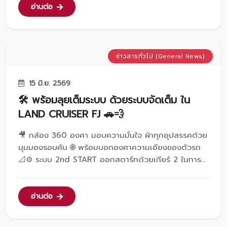
เลือก "ลงทะเบียน" 📝 กรอกหมายเลขบัตรประชาชนแล...
อ่านต่อ
ข่าวสารทั่วไป (General News)
15 มิ.ย. 2569
🛠️ พร้อมลุยเต็มระบบ ด้วยระบบจัดเต็ม ใน
LAND CRUISER FJ 🚗💨
🎥 กล้อง 360 องศา มอบความมั่นใจ ฝ่าทุกอุปสรรคด้วย
มุมมองรอบคัน 🌐 พร้อมบอกองศาความเอียงของตัวรถ
📐⚙️ ระบบ 2nd START ออกสตาร์ทด้วยเกียร์ 2 ในการ
ออกตัว 🔄 ลุยได้ปลอดภัย มั่นใจ ไม่ลื่นไถล ⛰️🔒 ระบบ
ควบคุมเฟืองท้ายอัตโนมัติ ล็อกเฟืองท้ายทันทีเมื่อรถติด
หล่ม 🛞 กระจายแรงบิดให้รถไปต่อได้ 💪 ในทุกสภาพพื้น
อ่านต่อ
ถนนไม่ว่าจะ...