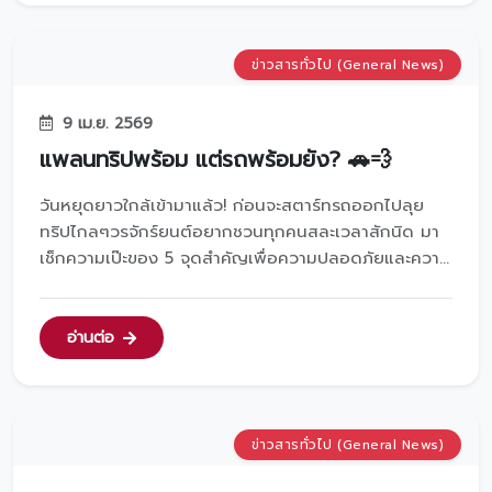
ข่าวสารทั่วไป (General News)
9 เม.ย. 2569
แพลนทริปพร้อม แต่รถพร้อมยัง? 🚗💨
วันหยุดยาวใกล้เข้ามาแล้ว! ก่อนจะสตาร์ทรถออกไปลุย
ทริปไกลๆวรจักร์ยนต์อยากชวนทุกคนสละเวลาสักนิด มา
เช็กความเป๊ะของ 5 จุดสำคัญเพื่อความปลอดภัยและความ
สบายใจตลอดเส้นทางครับ✅แบตเตอรี่: อายุเกิน 2 ปีหรือ
ยัง? เช็กให้ชัวร์ก่อนไฟหมดกลางทาง✅ยางรถยนต์: ดอก
ยางยังแน่น หรือมีรอยบวมตรงไหนไหม?✅ของเหลว:
อ่านต่อ
น้ำมันเครื่องแล...
ข่าวสารทั่วไป (General News)