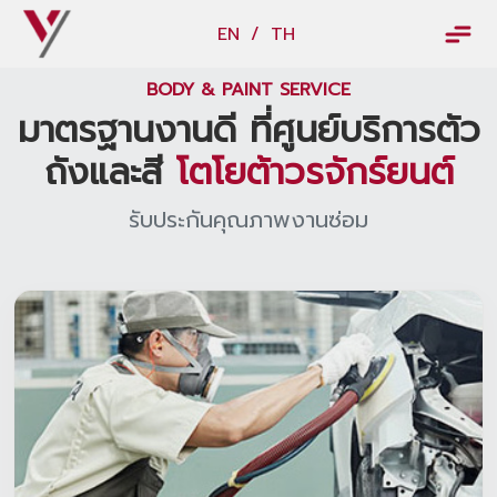
EN
/
TH
×
EN
/
TH
BODY & PAINT SERVICE
มาตรฐานงานดี ที่ศูนย์บริการตัว
ข้อมูลวรจักร์ยนต์
ถังและสี
โตโยต้าวรจักร์ยนต์
เกี่ยวกับเรา
รับประกันคุณภาพงานซ่อม
ปฏิทินกิจกรรมและวันหยุด
ข่าว
สินค้าและบริการ
รุ่นรถ
ศูนย์บริการและอะไหล่
ศูนย์ซ่อมตัวถังและสี