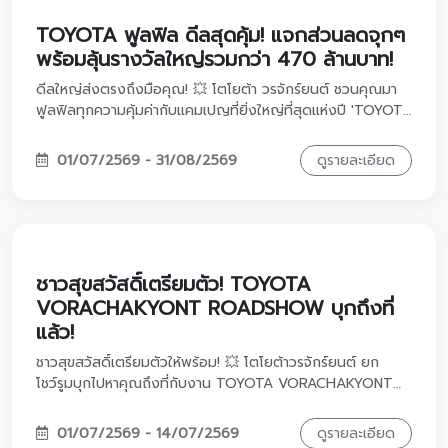
ที่สุดกับเราได้ที่บริเวณ M SPACE ชั้น G เลื่อนดูรายละเอียดด้าน
ล่างแล้วเตรียมพุ่งตัวมาเลยค่ะ! 👇🎤🚗
TOYOTA ฟูลฟิล ดีลสุดคุ้ม! แจกส่วนลดจุกๆ
พร้อมลุ้นรางวัลใหญ่รวมกว่า 470 ล้านบาท!
ดีลใหญ่ส่งตรงถึงมือคุณ! 💥 โตโยต้า วรจักร์ยนต์ ชวนคุณมา
ฟูลฟิลทุกความคุ้มค่ากับแคมเปญที่ยิ่งใหญ่ที่สุดแห่งปี 'TOYOTA
ฟูลฟิล ดีลสุดคุ้ม' แจกโชคจัดหนักถึง 2 ต่อ รวมมูลค่ากว่า 470
ล้านบาท! โอกาสทองของคนอยากออกรถใหม่มาถึงแล้วครับ ต่อ
01/07/2569 - 31/08/2569
ดูรายละเอียด
ที่ 1️⃣ ลงทะเบียนปุ๊บรับส่วนลดซื้อรถทันทีสูงสุด 10,000 บาท
หรือเลือกรับส่วนลดดอกเบี้ยสุดฟิน (จำกัด 60,000 สิทธิ์แรก
ทั่วประเทศ) ต่อที่ 2️⃣ จองรถภายใน 7 วัน ลุ้นรับบัตรกำนัลเพิ่ม
อีกสูงสุด 100,000 บาท! แจกกันทุกสัปดาห์ในรายการ 'ร้องข้าม
กำแพง' แคมเปญเริ่มตั้งแต่วันที่ 1 กรกฎาคม – 31 สิงหาคม
2569 นี้เท่านั้น สิทธิ์ขั้นแรกมีจำกัดน้า รีบสแกน QR Code เพื่อ
ชาวสุขสวัสดิ์เตรียมตัว! TOYOTA
ล็อกสิทธิ์ของคุณ แล้วแวะมาคุยกับพนักงานใจดีของเราได้ที่โตโย
VORACHAKYONT ROADSHOW บุกถึงที่
ต้า วรจักร์ยนต์ ทั้ง 8 สาขาเลยครับ เลื่อนดูรายละเอียดด้านล่าง
แล้ว!
แล้วกดลิงก์ลงทะเบียนได้เลย! 👇🚗
ชาวสุขสวัสดิ์เตรียมตัวให้พร้อม! 💥 โตโยต้าวรจักร์ยนต์ ยก
โชว์รูมบุกไปหาคุณถึงที่กับงาน TOYOTA VORACHAKYONT
ROADSHOW ณ บิ๊กซี สุขสวัสดิ์! โอกาสดีของคนอยากมีรถใหม่
ขนทัพรถรุ่นฮิตพร้อมข้อเสนอสุดพิเศษและแคมเปญ MIDYEAR
01/07/2569 - 14/07/2569
ดูรายละเอียด
MEGA SALE ลุ้นรางวัลรวมกว่า 50,000 บาท! แวะมาลง