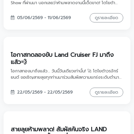
Show ที่ผ่านมา บอกเลยว่าห้ามพลาดงานนี้เด็ดขาด! โตโยต้า
วรจักร์ยนต์ ยกทัพความคุ้มค่าระดับบิ๊กมาให้คุณถึงที่กับงาน
Toyota Extra Pro ณ Mega Bangna จัดเต็มโปร Extra ที่กล้า
05/06/2569 - 11/06/2569
ดูรายละเอียด
ให้คุณเลือกเองถึง 2 ทางเลือก ไม่ว่าจะเป็นส่วนลดเงินดาวน์
เน้นๆ หรือส่วนลดดอกเบี้ยสุดฟิน! พร้อมชมรถรุ่นฮิตคันจริงทั้ง
Yaris ATIV และ Corolla Cross แวะมาเจอกัน วันที่ 5-11
มิถุนายน 2569 นี้ โซน Fashion Galleria สแกนลงทะเบียนรับ
สิทธิ์พิเศษก่อนใครได้เลยครับ! 👇🚗
โอกาสทดลองขับ Land Cruiser FJ มาถึง
แล้ว💨
โอกาสทองมาถึงแล้ว... วันนี้วันเดียวเท่านั้น! 🚀 โตโยต้าวรจักร์
ยนต์ ขอเชิญสายลุยทุกท่านมาร่วมสัมผัสความแกร่งระดับตำนาน
กับกิจกรรมทดลองขับ LAND CRISER FJ คันจริงก่อนใคร!
พร้อมรับข้อเสนอสุดพิเศษที่แรงต่อเนื่องไม่แพ้งาน Motor
22/05/2569 - 22/05/2569
ดูรายละเอียด
Show! มาตัวเปล่ารับความฟินกลับบ้านเพียบ: 🧋 อิ่มอร่อยฟรี!
กับขนมและเครื่องดื่มจากร้านดัง 'หนึ่ง นม นัว' 🏎️ ร่วมสนุกแข่ง
ซิ่งรถบังคับสุดมันส์ 🎁 ลงทะเบียนปุ๊บ รับฟรี! สายคล้องพวง
กุญแจสุดเท่ แถมใครจองในงานนี้ มีสิทธิ์รับกล่องอเนกประสงค์
FJ รุ่น Limited ทันที! ปักหมุดแล้วพุ่งตัวมาเลยตั้งแต่ 09.00 น.
เป็นต้นไป ที่สาขาพหลโยธิน
สายลุยห้ามพลาด! สัมผัสคันจริง LAND