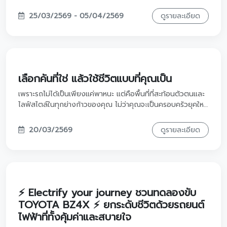
Corolla Cross GR Sport ตัวจบเรื่องขับขี่
เอนกประสงค์ แบบเร้าใจ 0% รับ Motor
Show! สปอร์ตตัวจริงห้ามพลาด 🏁✨
นิยามใหม่ของ SUV สายพันธุ์สปอร์ต! พบกับ Corolla Cross
GR Sport ที่สุดของความอเนกประสงค์ที่ขับสนุกเร้าใจกว่าเดิม
พร้อมจัดเต็มดีลสุดฮอต ดอกเบี้ย 0% รับงาน Motor Show ให้
คุณเป็นเจ้าของได้ง่ายกว่าใคร พร้อมสิทธิพิเศษเฉพาะลูกค้าโตโย
25/03/2569 - 05/04/2569
ดูรายละเอียด
ต้าที่นี่ที่เดียวครับ!