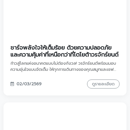
SUMMER CALL ฮัลโหลรับหน้าร้อน โตโยต้า
วรจักร์ยนต์ จัดโปรดับร้อนให้รถคุณ!
ร้อนนี้ไม่ต้องทน! เตรียมรถให้พร้อมก่อนออกทริปซัมเมอร์แบบ
สบายกระเป๋า แค่ยกหูโทรนัดหมายคิวล่วงหน้าผ่าน Call Center
ของเรา ก็รับ "ส่วนลดค่าแรง" ไปเลยเต็มๆ เลือกเวลาที่ใช่ รับโปร
ที่ชอบได้เลย
09/03/2569
ดูรายละเอียด
เพราะความสำเร็จไม่ได้มาแค่การรอคอยแต่เริ่ม
จากการที่คุณเชื่อว่า "คุณคู่ควร" กับสิ่งที่ดี
ที่สุด
ให้ รถยนต์โตโยต้า เป็นรางวัลชิ้นสำคัญที่เป็นส่วนหนึ่ง ในทุกย่าง