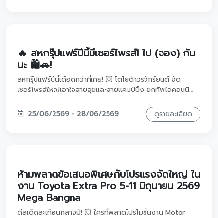
ทะเบียนรับของแถมฟรีชิคๆ ที่บูธได้เลย วันที่ 1 - 14 กรกฎาคมนี้
โซน KFC เลื่อนดูรายละเอียดแล้วมาเจอกันนะครับ! 👇🚗
🔥 สหกรุ๊ปแฟร์ปีนี้มีเซอร์ไพรส์! ไป (จอง) กัน
นะ 🛍️🚗!
สหกรุ๊ปแฟร์ปีนี้เดือดกว่าที่เคย! 💥 โตโยต้าวรจักร์ยนต์ จัด
เซอร์ไพรส์ใหญ่เอาใจสายลุยและสายแคมป์ปิ้ง ยกทัพไอคอนนิ
คออฟโรดในตำนาน LAND CRUISER FJ คันจริงเสียงจริงมาให้
คุณสัมผัสแบบใกล้ชิดในงาน สหกรุ๊ปแฟร์&เฟส ครั้งที่ 30 พ่วง
25/06/2569 - 28/06/2569
ดูรายละเอียด
ด้วยข้อเสนอสุดพิเศษที่จัดหนักจัดเต็มไม่แพ้งาน Motor Show!
แวะมาเช็กอินที่บูธเรามีแต่ได้กับได้ 🎁 แจกฟรีพวงกุญแจสุดเอ็กซ์
คลูซีฟแค่ลงทะเบียน และรับกระบอกน้ำสุดชิคทันทีเมื่อจองรถใน
งาน! ปักหมุดรอเลย 25 – 28 มิถุนายน 2569 นี้ ที่ไบเทค
บางนา (ฮอลล์ 99 บูธ N17) เลื่อนดูพิกัดแล้วเตรียมตัวพุ่งตัวมา
เลยครับ! 👇🚗
ห้ามพลาดข้อเสนอพิเศษกับโปรแรงจัดใหญ่ ใน
งาน Toyota Extra Pro 5-11 มิถุนายน 2569
Mega Bangna
ดีลเด็ดสะเทือนกลางปี! 💥 ใครที่พลาดโปรโมชั่นงาน Motor