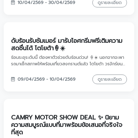
นี้นะครับ!
10/04/2569 - 30/04/2569
ดูรายละเอียด
ดับร้อนรับซัมเมอร์ มารับไอศกรีมฟรีเติมความ
สดชื่นได้ โตโยต้า🍦☀️
ร้อนระอุระดับนี้ ต้องหาตัวช่วยดับร้อนด่วน! 🍦☀️ นอกจากจะพา
รถมาเช็กสภาพให้พร้อมเที่ยวสงกรานต์แล้ว โตโยต้า วรจักร์ยนต์
ยังเตรียมความสดชื่นแบบพรีเมียมไว้รอต้อนรับทุกท่านด้วย
ไอศกรีม Molto รสละมุนฟรี! บอกเลยว่างานนี้ทั้งคนทั้ง
09/04/2569 - 10/04/2569
ดูรายละเอียด
รถ...แฮปปี้พร้อมสู้แดดแน่นอน!
CAMRY MOTOR SHOW DEAL ✨ นิยาม
ความสมบูรณ์แบบที่มาพร้อมข้อเสนอที่จริงใจ
ที่สุด