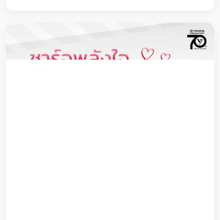
รับข้อเสนอเดียวกับงาน Motor Show 2026
ก่อนใคร ที่ โตโยต้าวรจักร์ยนต์
ข้อเสนอสุดพิเศษสำหรับรถยนต์โตโยต้ารุ่นยอดฮิตหลากหลายรุ่น
ไม่ว่าจะเป็น - Toyota bZ4X - Toyota Yaris ATIV GR Sport
- Toyota Corolla Cross GR Sport...
23/03/2569 - 05/04/2569
ดูรายละเอียด
โตโยต้าวรจักร์ยนต์จัดให้ เชิญคุณสัมผัส และ
ทดลองขับรุ่นยอดฮิตจาก TOYOTA พร้อมรับ
สิทธิพิเศษเฉพาะในงานเพียงแค่มาทดลองขับ
เท่านั้น
VORACHAKYONT EXCLUSIVE TEST DRIVE เปิดโอกาสให้
คุณได้ทดสอบสมรรถนะรถยนต์รุ่นฮิตแบบใกล้ชิด 13 - 14
มีนาคม 2026 ROOTS AT 111 PRADITMANUTHAM
13/03/2569 - 14/03/2569
ดูรายละเอียด