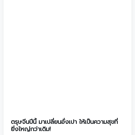
ก้าวสู่โลกแห่งอนาคตแบบไม่ต้องกังวล! วรจักร์ยนต์พร้อมมอบ
ความอุ่นใจแบบจัดเต็ม ให้ทุกการเดินทางของคุณสมูทและเซฟ
ที่สุด ด้วยข้อเสนอสุดพิเศษ...
02/03/2569
ดูรายละเอียด