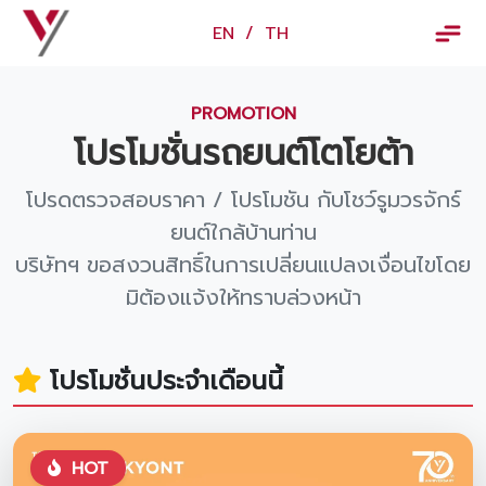
×
EN
/
TH
EN
/
TH
PROMOTION
ข้อมูลวรจักร์ยนต์
โปรโมชั่นรถยนต์โตโยต้า
เกี่ยวกับเรา
โปรดตรวจสอบราคา / โปรโมชัน กับโชว์รูมวรจักร์
ปฏิทินกิจกรรมและวันหยุด
ยนต์ใกล้บ้านท่าน
ข่าว
บริษัทฯ ขอสงวนสิทธิ์ในการเปลี่ยนแปลงเงื่อนไขโดย
มิต้องแจ้งให้ทราบล่วงหน้า
สินค้าและบริการ
รุ่นรถ
โปรโมชั่นประจำเดือนนี้
ศูนย์บริการและอะไหล่
ศูนย์ซ่อมตัวถังและสี
HOT