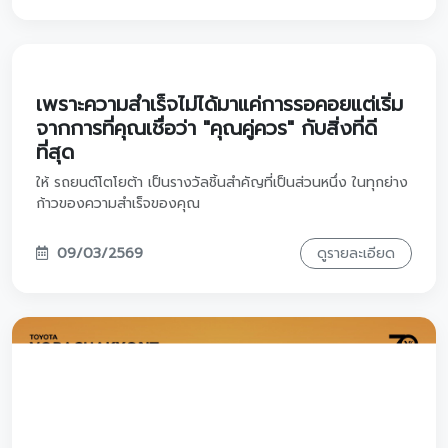
ปลุกตำนานความแกร่ง! ⛰️🔥 เป็นเจ้าของ
LAND CRUISER FJ ครั้งแรกในไทย
สิ้นสุดการรอคอย! ปลุกตำนานความแกร่งที่ทั่วโลกจับตามองกับ
TOYOTA LAND CRUISER FJ ครั้งแรกในไทย พร้อมให้คุณเป็น
เจ้าของแล้ววันนี้ด้วยข้อเสนอสุดพิเศษที่เลือกได้ตามสไตล์คุณ
ไม่ว่าจะเน้นความคุ้มค่าหรือความเท่แบบจัดเต็ม พบกันได้ที่โตโยต้า
25/03/2569 - 05/04/2569
ดูรายละเอียด
วรจักร์ยนต์ ทั้ง 8 สาขาครับ!
เลือกคันที่ใช่ แล้วใช้ชีวิตแบบที่คุณเป็น
เพราะรถไม่ได้เป็นเพียงแค่พาหนะ แต่คือพื้นที่ที่สะท้อนตัวตนและ