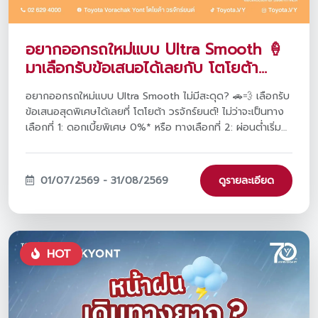
อยากออกรถใหม่แบบ Ultra Smooth 🍦
มาเลือกรับข้อเสนอได้เลยกับ โตโยต้า
วรจักร์ยนต์
อยากออกรถใหม่แบบ Ultra Smooth ไม่มีสะดุด? 🚗💨 เลือกรับ
ข้อเสนอสุดพิเศษได้เลยที่ โตโยต้า วรจักร์ยนต์! ไม่ว่าจะเป็นทาง
เลือกที่ 1: ดอกเบี้ยพิเศษ 0%* หรือ ทางเลือกที่ 2: ผ่อนต่ำเริ่ม
ต้นเพียง 2,936 บาท* ทั้งสองทางเลือกมาพร้อมฟรีประกันภัย
ชั้น 1 Toyota Care PHYD! พิเศษยิ่งขึ้นเมื่อจองวันนี้ รับสิทธิ์
ร่วมแคมเปญ 'TOYOTA ฟูลฟิล ดีลสุดคุ้ม' มูลค่ารวมกว่า 470
01/07/2569 - 31/08/2569
ดูรายละเอียด
ล้านบาท และขยายระยะรับประกันสูงสุด 5 ปี! ตั้งแต่วันนี้ - 31
ส.ค. 2569 นี้เท่านั้นนะครับ ✨
HOT