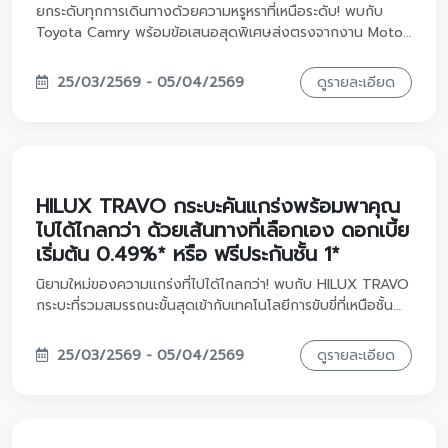
ยกระดับทุกการเดินทางด้วยความหรูหราที่เหนือระดับ! พบกับ
Toyota Camry พร้อมข้อเสนอสุดพิเศษส่งตรงจากงาน Motor
Show 2026 ที่ออกแบบมาเพื่อให้คุณเป็นเจ้าของได้ง่ายและอุ่น
ใจที่สุด พร้อมการดูแลระดับพรีเมียมที่โตโยต้า วรจักร์ยนต์ ทั้ง 8
25/03/2569 - 05/04/2569
ดูรายละเอียด
สาขาครับ
HILUX TRAVO กระบะคันแกร่งพร้อมพาคุณ
ไปได้ไกลกว่า ด้วยเส้นทางที่เลือกเอง ดอกเบี้ย
เริ่มต้น 0.49%* หรือ ฟรีประกันชั้น 1*
นิยามใหม่ของความแกร่งที่ไปได้ไกลกว่า! พบกับ HILUX TRAVO
กระบะที่รวมสมรรถนะขั้นสุดเข้ากับเทคโนโลยีการขับขี่ที่เหนือชั้น
พร้อมให้คุณครอบครองด้วยดีลสุดพิเศษ ดอกเบี้ยต่ำ 0.49%
รับงาน Motor Show 2026 จะลุยงานหนักหรือไลฟ์สไตล์ไหนก็
25/03/2569 - 05/04/2569
ดูรายละเอียด
เอาอยู่ ที่โตโยต้า วรจักร์ยนต์ ครับ!