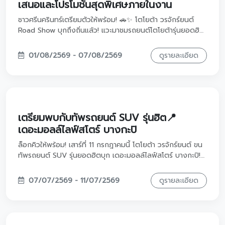
เสนอและโปรโมชันสุดพิเศษภายในงาน
ชาวศรีนครินทร์เตรียมตัวให้พร้อม! 🚗✨ โตโยต้า วรจักร์ยนต์
Road Show บุกถึงถิ่นแล้ว! แวะมาชมรถยนต์โตโยต้ารุ่นยอดฮิต
พร้อมขนโปรโมชันสุดพิเศษมาให้คุณถึงที่ ลงทะเบียนล่วงหน้ารับ
เลยกระบอกน้ำสุดเท่ และหากจองรถภายในงาน รับทันทีหูฟัง
01/08/2569 - 07/08/2569
ดูรายละเอียด
พรีเมียมฟรี! มาพบกันได้ที่ Lotus's ศรีนครินทร์ ตั้งแต่วันที่ 1 -
7 สิงหาคม 2569 นี้เท่านั้น 🎁
เตรียมพบกับทัพรถยนต์ SUV รุ่นฮิต📍
เดอะมอลล์ไลฟ์สโตร์ บางกะปิ
ล็อกคิวให้พร้อม! เสาร์ที่ 11 กรกฎาคมนี้ โตโยต้า วรจักร์ยนต์ ขน
ทัพรถยนต์ SUV รุ่นยอดฮิตบุก เดอะมอลล์ไลฟ์สโตร์ บางกะปิ!
จัดเต็มข้อเสนอสุด Exclusive ทั้งส่วนลดเงินดาวน์จัดหนัก หรือ
ส่วนลดดอกเบี้ยสุดพิเศษที่คุณเลือกเองได้ ไม่ว่าจะเป็น Yaris
07/07/2569 - 11/07/2569
ดูรายละเอียด
Cross, Corolla Cross หรือรถไฟฟ้า 100% อย่าง bZ4X และ
ไฮไลต์สุดฟินที่ทุกคนรอคอย... พบกับมินิคอนเสิร์ตจาก 'อิ้งค์ ว
รันธร' มาร่วมฟังเพลงเพราะๆ ไปด้วยกันเวลา 18.00 น. นี้นะคะ
งานนี้มีแค่วันเดียวเท่านั้น! แวะมาชมรถสวยๆ และปรึกษาดีลที่ดี