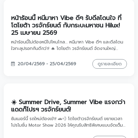
หน้าร้อนนี้ หนีมาหา Vibe ดีๆ รับดีลโดนใจ ที่
โตโยต้า วรจักร์ยนต์ กับกระบะมหาชน Hilux!
25 เมษายน 2569
หน้าร้อนนี้ไม่ต้องหนีไปไหนไกล... หนีมาหา Vibe ดีๆ และดีลโดน
ใจทะลุปรอทกันดีกว่า! 🔥 โตโยต้า วรจักร์ยนต์ จัดงานใหญ่
'Summer Drive, Summer Vibe' เอาใจสายกระบะกับ Hilux
ขวัญใจมหาชน ยกโปรแรงระดับ Motor Show มาไว้ที่โชว์รูมให้
20/04/2569 - 25/04/2569
ดูรายละเอียด
คุณแล้ว!
☀️ Summer Drive, Summer Vibe แรงกว่า
แดดก็โปรฯ วรจักร์ยนต์!
ซัมเมอร์นี้ รถใหม่ต้องเข้า! 🚗💨 โตโยต้าวรจักร์ยนต์ ขยายเวลา
โปรโมชั่น Motor Show 2026 ให้คุณรับสิทธิพิเศษแบบจัดเต็ม
สัมผัสความคุ้มค่าที่คนรักรถคู่ควร รีบจองก่อนหมดเขต 30 เม.ย.