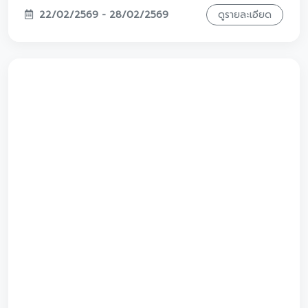
ชาวรามอินทรา เตรียมตัวให้พร้อม
โตโยต้าวรจักร์ยนต์ ยกทัพรถยนต์รุ่นยอดฮิตมาให้คุณได้สัมผัส
ถึงที่ กับงาน VORACHAKYONT ROADSHOW 2026
@Fashion Island 4-8 มีนาคม นี้ จัดเต็มกับโปรโมชันสุดพิเศษ
ภายในงานนี้งานเดียวเท่านั้น
02/03/2569
ดูรายละเอียด