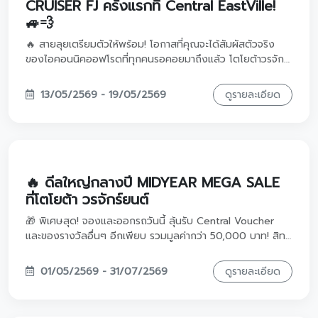
CRUISER FJ ครั้งแรกที่ Central EastVille!
🚙💨
🔥 สายลุยเตรียมตัวให้พร้อม! โอกาสที่คุณจะได้สัมผัสตัวจริง
ของไอคอนนิคออฟโรดที่ทุกคนรอคอยมาถึงแล้ว โตโยต้าวรจักร์
ยนต์จัดใหญ่ ยกทัพรถเด่นพร้อมโปรแรงระดับ Motor Show มา
ไว้ที่งาน MID-YEAR MEGA SALE!
13/05/2569 - 19/05/2569
ดูรายละเอียด
🔥 ดีลใหญ่กลางปี MIDYEAR MEGA SALE
ที่โตโยต้า วรจักร์ยนต์
🎁 พิเศษสุด! จองและออกรถวันนี้ ลุ้นรับ Central Voucher
และของรางวัลอื่นๆ อีกเพียบ รวมมูลค่ากว่า 50,000 บาท! สิทธิ์
ความคุ้มค่าแบบนี้มีจำกัด
01/05/2569 - 31/07/2569
ดูรายละเอียด