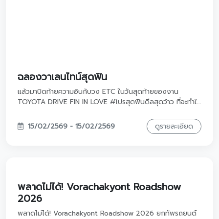
ขับเคลื่อนชีวิตให้ปังกว่าเดิมด้วย "สีรถมงคล"
ที่ใช่สำหรับคุณ!
ฤกษ์ดีปีม้าทอง นอกจากรถต้องดี สีต้องเฮงด้วย! วันนี้
VorachakYont สรุป Checklist สีรถมงคล ตามวันเกิดที่ช่วย