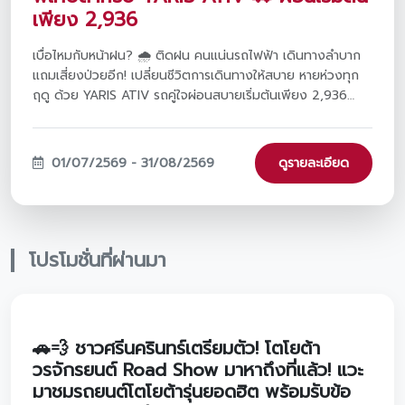
เพียง 2,936
เบื่อไหมกับหน้าฝน? 🌧️ ติดฝน คนแน่นรถไฟฟ้า เดินทางลำบาก
แถมเสี่ยงป่วยอีก! เปลี่ยนชีวิตการเดินทางให้สบาย หายห่วงทุก
ฤดู ด้วย YARIS ATIV รถคู่ใจผ่อนสบายเริ่มต้นเพียง 2,936
บาท/เดือน เท่านั้น! จองและออกรถภายในวันที่ 1 ก.ค. - 31 ส.ค.
2569 ที่โชว์รูมโตโยต้า วรจักร์ยนต์ ทั้ง 8 สาขาใกล้บ้านคุณ 🚗✨
01/07/2569 - 31/08/2569
ดูรายละเอียด
โปรโมชั่นที่ผ่านมา
🚗💨 ชาวศรีนครินทร์เตรียมตัว! โตโยต้า
วรจักรยนต์ Road Show มาหาถึงที่แล้ว! แวะ
มาชมรถยนต์โตโยต้ารุ่นยอดฮิต พร้อมรับข้อ