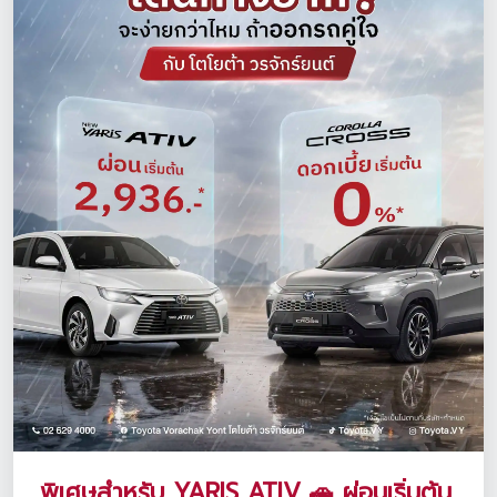
พิเศษสำหรับ YARIS ATIV 🚗 ผ่อนเริ่มต้น