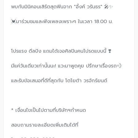
พบกับมินิคอนเสิร์ตสุดฟินจาก "อิ้งค์ วรันธร" 🎤✨
💓มาร่วมชมและฟังเพลงเพราะๆ ในเวลา 18.00 น.
โปรแรง ดีลปัง แถมได้เจอศิลปินคนโปรดแบบนี้ ❣️
มีแค่วันเดียวเท่านั้นนะ! แวะมาพูดคุย ปรึกษาเรื่องรถ💨
และรับข้อเสนอที่ดีที่สุดกับ โตโยต้า วรจักร์ยนต์
* เงื่อนไขเป็นไปตามที่บริษัทฯกำหนด
สอบถามรายละเอียดเพิ่มเติมได้ที่