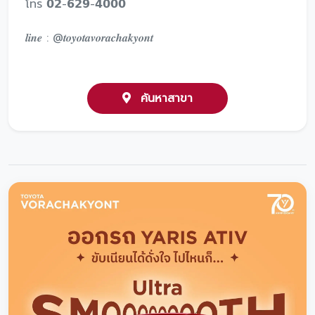
โทร 𝟬𝟮-𝟲𝟮𝟵-𝟰𝟬𝟬𝟬
𝒍𝒊𝒏𝒆 : @𝒕𝒐𝒚𝒐𝒕𝒂𝒗𝒐𝒓𝒂𝒄𝒉𝒂𝒌𝒚𝒐𝒏𝒕
ค้นหาสาขา