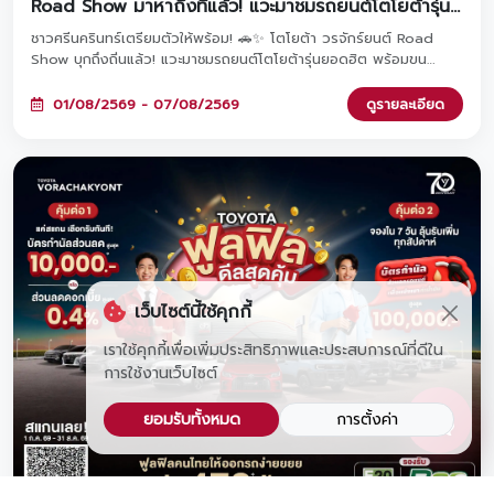
Road Show มาหาถึงที่แล้ว! แวะมาชมรถยนต์โตโยต้ารุ่น
ยอดฮิต พร้อมรับข้อเสนอและโปรโมชันสุดพิเศษภายในงาน
ชาวศรีนครินทร์เตรียมตัวให้พร้อม! 🚗✨ โตโยต้า วรจักร์ยนต์ Road
Show บุกถึงถิ่นแล้ว! แวะมาชมรถยนต์โตโยต้ารุ่นยอดฮิต พร้อมขน
โปรโมชันสุดพิเศษมาให้คุณถึงที่ ลงทะเบียนล่วงหน้ารับเลยกระบอกน้ำสุด
เท่ และหากจองรถภายในงาน รับทันทีหูฟังพรีเมียมฟรี! มาพบกันได้ที่
01/08/2569 - 07/08/2569
ดูรายละเอียด
Lotus's ศรีนครินทร์ ตั้งแต่วันที่ 1 - 7 สิงหาคม 2569 นี้เท่านั้น 🎁
เว็บไซต์นี้ใช้คุกกี้
เราใช้คุกกี้เพื่อเพิ่มประสิทธิภาพและประสบการณ์ที่ดีใน
การใช้งานเว็บไซต์
ยอมรับทั้งหมด
การตั้งค่า