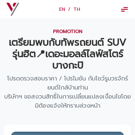
×
EN
/
TH
EN
/
TH
PROMOTION
ข้อมูลวรจักร์ยนต์
เตรียมพบกับทัพรถยนต์ SUV
เกี่ยวกับเรา
รุ่นฮิต📍เดอะมอลล์ไลฟ์สโตร์
ปฏิทินกิจกรรมและวันหยุด
บางกะปิ
ข่าว
โปรดตรวจสอบราคา / โปรโมชัน กับโชว์รูมวรจักร์
สินค้าและบริการ
ยนต์ใกล้บ้านท่าน
บริษัทฯ ขอสงวนสิทธิ์ในการเปลี่ยนแปลงเงื่อนไขโดย
รุ่นรถ
มิต้องแจ้งให้ทราบล่วงหน้า
ศูนย์บริการและอะไหล่
ศูนย์ซ่อมตัวถังและสี