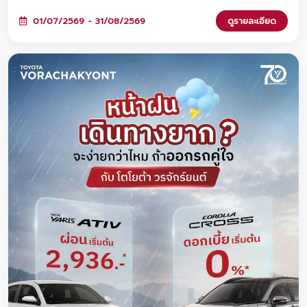
ดอกเบี้ยพิเศษ 0%* หรือ ทางเลือกที่ 2: ผ่อนต่ำเริ่มต้นเพียง 2,936
บาท* ทั้งสองทางเลือกมาพร้อมฟรีประกันภัยชั้น 1 Toyota Care PHYD!
01/07/2569 - 31/08/2569
ดูรายละเอียด
พิเศษยิ่งขึ้นเมื่อจองวันนี้ รับสิทธิ์ร่วมแคมเปญ 'TOYOTA ฟูลฟิล ดีลสุด
คุ้ม' มูลค่ารวมกว่า 470 ล้านบาท และขยายระยะรับประกันสูงสุด 5 ปี!
ตั้งแต่วันนี้ - 31 ส.ค. 2569 นี้เท่านั้นนะครับ ✨