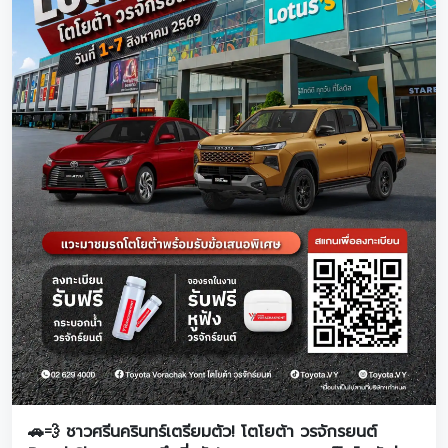
🚗💨 ชาวศรีนครินทร์เตรียมตัว! โตโยต้า วรจักรยนต์