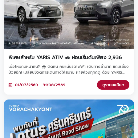
พิเศษสำหรับ YARIS ATIV 🚗 ผ่อนเริ่มต้นเพียง 2,936
เบื่อไหมกับหน้าฝน? 🌧️ ติดฝน คนแน่นรถไฟฟ้า เดินทางลำบาก แถมเสี่ยง
ป่วยอีก! เปลี่ยนชีวิตการเดินทางให้สบาย หายห่วงทุกฤดู ด้วย YARIS
ATIV รถคู่ใจผ่อนสบายเริ่มต้นเพียง 2,936 บาท/เดือน เท่านั้น! จองและ
ออกรถภายในวันที่ 1 ก.ค. - 31 ส.ค. 2569 ที่โชว์รูมโตโยต้า วรจักร์ยนต์
01/07/2569 - 31/08/2569
ดูรายละเอียด
ทั้ง 8 สาขาใกล้บ้านคุณ 🚗✨