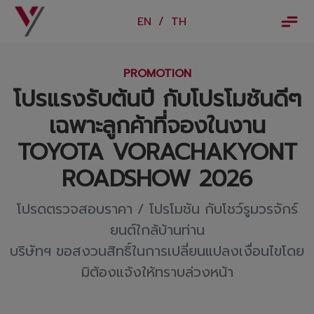
×
EN
/
TH
EN
/
TH
PROMOTION
ข้อมูลวรจักร์ยนต์
โปรแรงรับต้นปี กับโปรโมชันดีๆ
เกี่ยวกับเรา
เฉพาะลูกค้าที่จองในงาน
ปฏิทินกิจกรรมและวันหยุด
TOYOTA VORACHAKYONT
ข่าว
ROADSHOW 2026
สินค้าและบริการ
โปรดตรวจสอบราคา / โปรโมชัน กับโชว์รูมวรจักร์
รุ่นรถ
ยนต์ใกล้บ้านท่าน
บริษัทฯ ขอสงวนสิทธิ์ในการเปลี่ยนแปลงเงื่อนไขโดย
ศูนย์บริการและอะไหล่
มิต้องแจ้งให้ทราบล่วงหน้า
ศูนย์ซ่อมตัวถังและสี