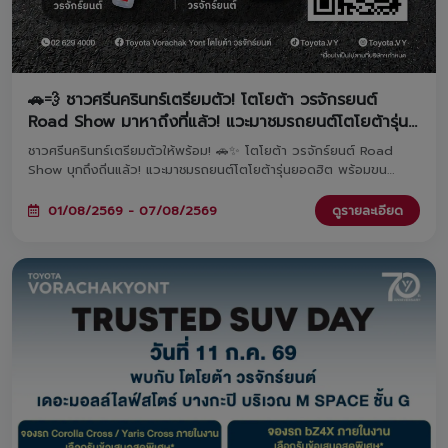
🚗💨 ชาวศรีนครินทร์เตรียมตัว! โตโยต้า วรจักรยนต์
Road Show มาหาถึงที่แล้ว! แวะมาชมรถยนต์โตโยต้ารุ่น
ยอดฮิต พร้อมรับข้อเสนอและโปรโมชันสุดพิเศษภายในงาน
ชาวศรีนครินทร์เตรียมตัวให้พร้อม! 🚗✨ โตโยต้า วรจักร์ยนต์ Road
Show บุกถึงถิ่นแล้ว! แวะมาชมรถยนต์โตโยต้ารุ่นยอดฮิต พร้อมขน
โปรโมชันสุดพิเศษมาให้คุณถึงที่ ลงทะเบียนล่วงหน้ารับเลยกระบอกน้ำสุด
เท่ และหากจองรถภายในงาน รับทันทีหูฟังพรีเมียมฟรี! มาพบกันได้ที่
01/08/2569 - 07/08/2569
ดูรายละเอียด
Lotus's ศรีนครินทร์ ตั้งแต่วันที่ 1 - 7 สิงหาคม 2569 นี้เท่านั้น 🎁