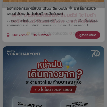
อยากออกรถใหม่แบบ Ultra Smooth 🍦 มาเลือกรับข้อ
เสนอได้เลยกับ โตโยต้าวรจักร์ยนต์
อยากออกรถใหม่แบบ Ultra Smooth ไม่มีสะดุด? 🚗💨 เลือกรับข้อเสนอ
สุดพิเศษได้เลยที่ โตโยต้า วรจักร์ยนต์! ไม่ว่าจะเป็นทางเลือกที่ 1:
ดอกเบี้ยพิเศษ 0%* หรือ ทางเลือกที่ 2: ผ่อนต่ำเริ่มต้นเพียง 2,936
บาท* ทั้งสองทางเลือกมาพร้อมฟรีประกันภัยชั้น 1 Toyota Care PHYD!
01/07/2569 - 31/08/2569
ดูรายละเอียด
พิเศษยิ่งขึ้นเมื่อจองวันนี้ รับสิทธิ์ร่วมแคมเปญ 'TOYOTA ฟูลฟิล ดีลสุด
คุ้ม' มูลค่ารวมกว่า 470 ล้านบาท และขยายระยะรับประกันสูงสุด 5 ปี!
ตั้งแต่วันนี้ - 31 ส.ค. 2569 นี้เท่านั้นนะครับ ✨