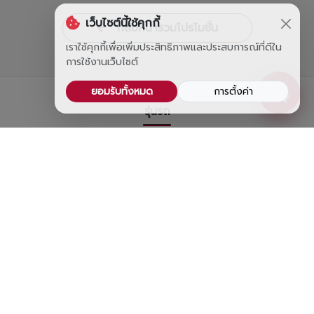
ล่างแล้วเตรียมพุ่งตัวมาเลยค่ะ! 👇🎤🚗
เว็บไซต์นี้ใช้คุกกี้
กลับหน้ารวมโปรโมชั่น
เราใช้คุกกี้เพื่อเพิ่มประสิทธิภาพและประสบการณ์ที่ดีใน
การใช้งานเว็บไซต์
ยอมรับทั้งหมด
การตั้งค่า
รุ่นรถ
GR
รถเก๋ง
รถ SUV & PPV
รถ MPV
รถเพื่อการพาณิชย์
รถ Van
ตารางรถยนต์
คำนวณงวดรถยนต์