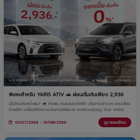
พิเศษสำหรับ YARIS ATIV 🚗 ผ่อนเริ่มต้นเพียง 2,936
เบื่อไหมกับหน้าฝน? 🌧️ ติดฝน คนแน่นรถไฟฟ้า เดินทางลำบาก แถมเสี่ยง
ป่วยอีก! เปลี่ยนชีวิตการเดินทางให้สบาย หายห่วงทุกฤดู ด้วย YARIS
ATIV รถคู่ใจผ่อนสบายเริ่มต้นเพียง 2,936 บาท/เดือน เท่านั้น! จองและ
ออกรถภายในวันที่ 1 ก.ค. - 31 ส.ค. 2569 ที่โชว์รูมโตโยต้า วรจักร์ยนต์
01/07/2569 - 31/08/2569
ดูรายละเอียด
ทั้ง 8 สาขาใกล้บ้านคุณ 🚗✨