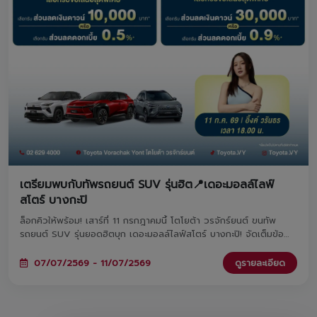
เตรียมพบกับทัพรถยนต์ SUV รุ่นฮิต📍เดอะมอลล์ไลฟ์
สโตร์ บางกะปิ
ล็อกคิวให้พร้อม! เสาร์ที่ 11 กรกฎาคมนี้ โตโยต้า วรจักร์ยนต์ ขนทัพ
รถยนต์ SUV รุ่นยอดฮิตบุก เดอะมอลล์ไลฟ์สโตร์ บางกะปิ! จัดเต็มข้อ
เสนอสุด Exclusive ทั้งส่วนลดเงินดาวน์จัดหนัก หรือส่วนลดดอกเบี้ยสุด
พิเศษที่คุณเลือกเองได้ ไม่ว่าจะเป็น Yaris Cross, Corolla Cross หรือ
07/07/2569 - 11/07/2569
ดูรายละเอียด
รถไฟฟ้า 100% อย่าง bZ4X และไฮไลต์สุดฟินที่ทุกคนรอคอย... พบกับมิ
นิคอนเสิร์ตจาก 'อิ้งค์ วรันธร' มาร่วมฟังเพลงเพราะๆ ไปด้วยกันเวลา
18.00 น. นี้นะคะ งานนี้มีแค่วันเดียวเท่านั้น! แวะมาชมรถสวยๆ และปรึกษา
ดีลที่ดีที่สุดกับเราได้ที่บริเวณ M SPACE ชั้น G เลื่อนดูรายละเอียดด้าน