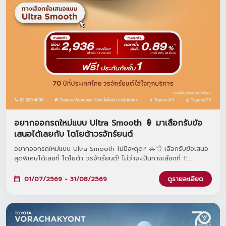
อยากออกรถใหม่แบบ Ultra Smooth 🍦 มาเลือกรับข้อ
เสนอได้เลยกับ โตโยต้าวรจักร์ยนต์
อยากออกรถใหม่แบบ Ultra Smooth ไม่มีสะดุด? 🚗💨 เลือกรับข้อเสนอ
สุดพิเศษได้เลยที่ โตโยต้า วรจักร์ยนต์! ไม่ว่าจะเป็นทางเลือกที่ 1:
ดอกเบี้ยพิเศษ 0%* หรือ ทางเลือกที่ 2: ผ่อนต่ำเริ่มต้นเพียง 2,936
บาท* ทั้งสองทางเลือกมาพร้อมฟรีประกันภัยชั้น 1 Toyota Care PHYD!
01/07/2569 - 31/08/2569
ดูรายละเอียด
พิเศษยิ่งขึ้นเมื่อจองวันนี้ รับสิทธิ์ร่วมแคมเปญ 'TOYOTA ฟูลฟิล ดีลสุด
คุ้ม' มูลค่ารวมกว่า 470 ล้านบาท และขยายระยะรับประกันสูงสุด 5 ปี!
ตั้งแต่วันนี้ - 31 ส.ค. 2569 นี้เท่านั้นนะครับ ✨