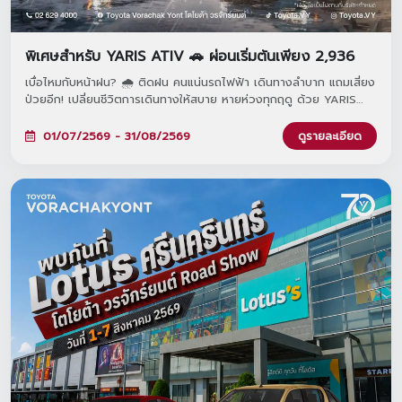
พิเศษสำหรับ YARIS ATIV 🚗 ผ่อนเริ่มต้นเพียง 2,936
เบื่อไหมกับหน้าฝน? 🌧️ ติดฝน คนแน่นรถไฟฟ้า เดินทางลำบาก แถมเสี่ยง
ป่วยอีก! เปลี่ยนชีวิตการเดินทางให้สบาย หายห่วงทุกฤดู ด้วย YARIS
ATIV รถคู่ใจผ่อนสบายเริ่มต้นเพียง 2,936 บาท/เดือน เท่านั้น! จองและ
ออกรถภายในวันที่ 1 ก.ค. - 31 ส.ค. 2569 ที่โชว์รูมโตโยต้า วรจักร์ยนต์
01/07/2569 - 31/08/2569
ดูรายละเอียด
ทั้ง 8 สาขาใกล้บ้านคุณ 🚗✨