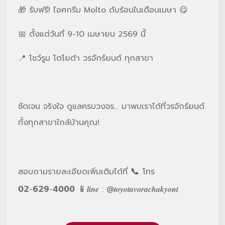
🎁 รับฟรี! ไอศกรีม Molto ดับร้อนในเดือนเมษา 😋
📅 ตั้งแต่วันที่ 9-10 เมษายน 2569 นี้
📍 โชว์รูม โตโยต้า วรจักร์ยนต์ ทุกสาขา
ชัดเจน จริงใจ ดูแลครบวงจร... มาพบเราได้ที่วรจักร์ยนต์
ทั้งทุกสาขาใกล้บ้านคุณ!
📞
สอบถามรายละเอียดเพิ่มเติมได้ที่
โทร
📱
𝟬𝟮-𝟲𝟮𝟵-𝟰𝟬𝟬𝟬
𝒍𝒊𝒏𝒆 : @𝒕𝒐𝒚𝒐𝒕𝒂𝒗𝒐𝒓𝒂𝒄𝒉𝒂𝒌𝒚𝒐𝒏𝒕