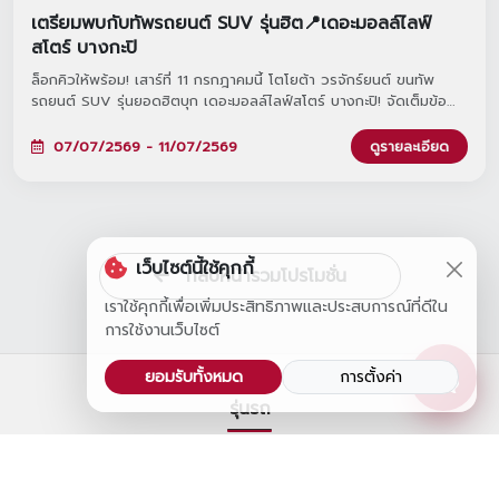
เตรียมพบกับทัพรถยนต์ SUV รุ่นฮิต📍เดอะมอลล์ไลฟ์
สโตร์ บางกะปิ
ล็อกคิวให้พร้อม! เสาร์ที่ 11 กรกฎาคมนี้ โตโยต้า วรจักร์ยนต์ ขนทัพ
รถยนต์ SUV รุ่นยอดฮิตบุก เดอะมอลล์ไลฟ์สโตร์ บางกะปิ! จัดเต็มข้อ
เสนอสุด Exclusive ทั้งส่วนลดเงินดาวน์จัดหนัก หรือส่วนลดดอกเบี้ยสุด
พิเศษที่คุณเลือกเองได้ ไม่ว่าจะเป็น Yaris Cross, Corolla Cross หรือ
07/07/2569 - 11/07/2569
ดูรายละเอียด
รถไฟฟ้า 100% อย่าง bZ4X และไฮไลต์สุดฟินที่ทุกคนรอคอย... พบกับมิ
นิคอนเสิร์ตจาก 'อิ้งค์ วรันธร' มาร่วมฟังเพลงเพราะๆ ไปด้วยกันเวลา
18.00 น. นี้นะคะ งานนี้มีแค่วันเดียวเท่านั้น! แวะมาชมรถสวยๆ และปรึกษา
ดีลที่ดีที่สุดกับเราได้ที่บริเวณ M SPACE ชั้น G เลื่อนดูรายละเอียดด้าน
ล่างแล้วเตรียมพุ่งตัวมาเลยค่ะ! 👇🎤🚗
เว็บไซต์นี้ใช้คุกกี้
กลับหน้ารวมโปรโมชั่น
เราใช้คุกกี้เพื่อเพิ่มประสิทธิภาพและประสบการณ์ที่ดีใน
การใช้งานเว็บไซต์
ยอมรับทั้งหมด
การตั้งค่า
รุ่นรถ
GR