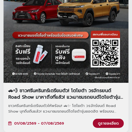
🚗💨 ชาวศรีนครินทร์เตรียมตัว! โตโยต้า วรจักรยนต์
Road Show มาหาถึงที่แล้ว! แวะมาชมรถยนต์โตโยต้ารุ่น
ยอดฮิต พร้อมรับข้อเสนอและโปรโมชันสุดพิเศษภายในงาน
ชาวศรีนครินทร์เตรียมตัวให้พร้อม! 🚗✨ โตโยต้า วรจักร์ยนต์ Road
Show บุกถึงถิ่นแล้ว! แวะมาชมรถยนต์โตโยต้ารุ่นยอดฮิต พร้อมขน
โปรโมชันสุดพิเศษมาให้คุณถึงที่ ลงทะเบียนล่วงหน้ารับเลยกระบอกน้ำสุด
เท่ และหากจองรถภายในงาน รับทันทีหูฟังพรีเมียมฟรี! มาพบกันได้ที่
01/08/2569 - 07/08/2569
ดูรายละเอียด
Lotus's ศรีนครินทร์ ตั้งแต่วันที่ 1 - 7 สิงหาคม 2569 นี้เท่านั้น 🎁