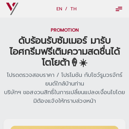
×
EN
/
TH
EN
/
TH
PROMOTION
ข้อมูลวรจักร์ยนต์
ดับร้อนรับซัมเมอร์ มารับ
เกี่ยวกับเรา
ไอศกรีมฟรีเติมความสดชื่นได้
ปฏิทินกิจกรรมและวันหยุด
โตโยต้า🍦☀️
ข่าว
โปรดตรวจสอบราคา / โปรโมชัน กับโชว์รูมวรจักร์
สินค้าและบริการ
ยนต์ใกล้บ้านท่าน
บริษัทฯ ขอสงวนสิทธิ์ในการเปลี่ยนแปลงเงื่อนไขโดย
รุ่นรถ
มิต้องแจ้งให้ทราบล่วงหน้า
ศูนย์บริการและอะไหล่
ศูนย์ซ่อมตัวถังและสี