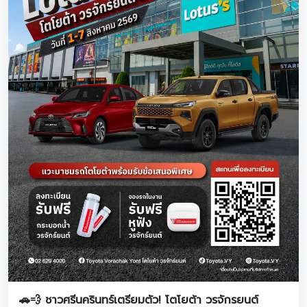
🚗💨 ชาวศรีนครินทร์เตรียมตัว! โตโยต้า วรจักรยนต์