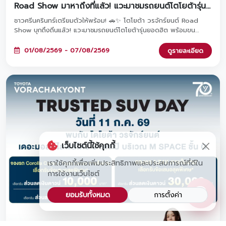
Road Show มาหาถึงที่แล้ว! แวะมาชมรถยนต์โตโยต้ารุ่น
ยอดฮิต พร้อมรับข้อเสนอและโปรโมชันสุดพิเศษภายในงาน
ชาวศรีนครินทร์เตรียมตัวให้พร้อม! 🚗✨ โตโยต้า วรจักร์ยนต์ Road
Show บุกถึงถิ่นแล้ว! แวะมาชมรถยนต์โตโยต้ารุ่นยอดฮิต พร้อมขน
โปรโมชันสุดพิเศษมาให้คุณถึงที่ ลงทะเบียนล่วงหน้ารับเลยกระบอกน้ำสุด
เท่ และหากจองรถภายในงาน รับทันทีหูฟังพรีเมียมฟรี! มาพบกันได้ที่
01/08/2569 - 07/08/2569
ดูรายละเอียด
Lotus's ศรีนครินทร์ ตั้งแต่วันที่ 1 - 7 สิงหาคม 2569 นี้เท่านั้น 🎁
เว็บไซต์นี้ใช้คุกกี้
เราใช้คุกกี้เพื่อเพิ่มประสิทธิภาพและประสบการณ์ที่ดีใน
การใช้งานเว็บไซต์
ยอมรับทั้งหมด
การตั้งค่า