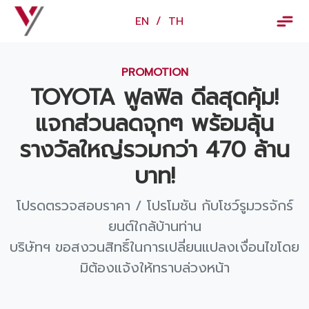
×
EN
/
TH
EN
/
TH
PROMOTION
ข้อมูลวรจักร์ยนต์
TOYOTA ฟูลฟิล ดีลสุดคุ้ม!
เกี่ยวกับเรา
แจกส่วนลดจุกๆ พร้อมลุ้น
ปฏิทินกิจกรรมและวันหยุด
รางวัลใหญ่รวมกว่า 470 ล้าน
ข่าว
บาท!
สินค้าและบริการ
โปรดตรวจสอบราคา / โปรโมชัน กับโชว์รูมวรจักร์
รุ่นรถ
ยนต์ใกล้บ้านท่าน
บริษัทฯ ขอสงวนสิทธิ์ในการเปลี่ยนแปลงเงื่อนไขโดย
ศูนย์บริการและอะไหล่
มิต้องแจ้งให้ทราบล่วงหน้า
ศูนย์ซ่อมตัวถังและสี