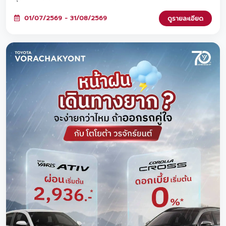
ดอกเบี้ยพิเศษ 0%* หรือ ทางเลือกที่ 2: ผ่อนต่ำเริ่มต้นเพียง 2,936
บาท* ทั้งสองทางเลือกมาพร้อมฟรีประกันภัยชั้น 1 Toyota Care PHYD!
01/07/2569 - 31/08/2569
ดูรายละเอียด
พิเศษยิ่งขึ้นเมื่อจองวันนี้ รับสิทธิ์ร่วมแคมเปญ 'TOYOTA ฟูลฟิล ดีลสุด
คุ้ม' มูลค่ารวมกว่า 470 ล้านบาท และขยายระยะรับประกันสูงสุด 5 ปี!
ตั้งแต่วันนี้ - 31 ส.ค. 2569 นี้เท่านั้นนะครับ ✨