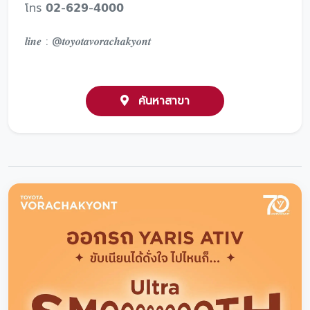
โทร 𝟬𝟮-𝟲𝟮𝟵-𝟰𝟬𝟬𝟬
𝒍𝒊𝒏𝒆 : @𝒕𝒐𝒚𝒐𝒕𝒂𝒗𝒐𝒓𝒂𝒄𝒉𝒂𝒌𝒚𝒐𝒏𝒕
ค้นหาสาขา