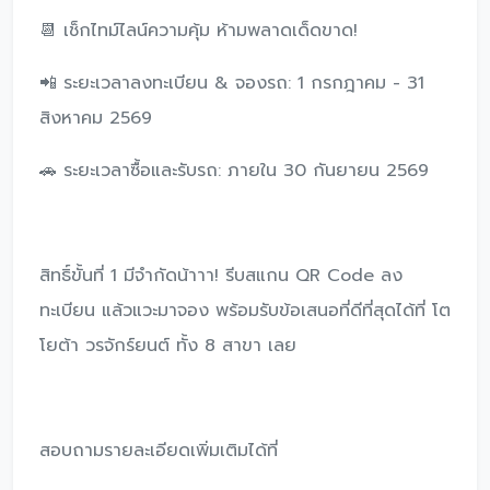
📆 เช็กไทม์ไลน์ความคุ้ม ห้ามพลาดเด็ดขาด!
📲 ระยะเวลาลงทะเบียน & จองรถ: 1 กรกฎาคม - 31
สิงหาคม 2569
🚗 ระยะเวลาซื้อและรับรถ: ภายใน 30 กันยายน 2569
สิทธิ์ขั้นที่ 1 มีจำกัดน้าาา! รีบสแกน QR Code ลง
ทะเบียน แล้วแวะมาจอง พร้อมรับข้อเสนอที่ดีที่สุดได้ที่ โต
โยต้า วรจักร์ยนต์ ทั้ง 8 สาขา เลย
สอบถามรายละเอียดเพิ่มเติมได้ที่