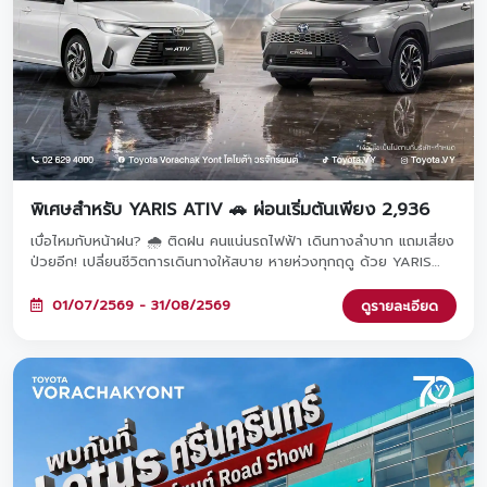
พิเศษสำหรับ YARIS ATIV 🚗 ผ่อนเริ่มต้นเพียง 2,936
เบื่อไหมกับหน้าฝน? 🌧️ ติดฝน คนแน่นรถไฟฟ้า เดินทางลำบาก แถมเสี่ยง
ป่วยอีก! เปลี่ยนชีวิตการเดินทางให้สบาย หายห่วงทุกฤดู ด้วย YARIS
ATIV รถคู่ใจผ่อนสบายเริ่มต้นเพียง 2,936 บาท/เดือน เท่านั้น! จองและ
ออกรถภายในวันที่ 1 ก.ค. - 31 ส.ค. 2569 ที่โชว์รูมโตโยต้า วรจักร์ยนต์
01/07/2569 - 31/08/2569
ดูรายละเอียด
ทั้ง 8 สาขาใกล้บ้านคุณ 🚗✨