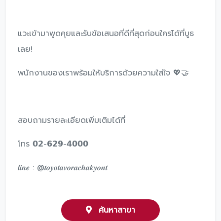
แวะเข้ามาพูดคุยและรับข้อเสนอที่ดีที่สุดก่อนใครได้ที่บูธ
เลย!
พนักงานของเราพร้อมให้บริการด้วยความใส่ใจ 💖🤝
สอบถามรายละเอียดเพิ่มเติมได้ที่
โทร 𝟬𝟮-𝟲𝟮𝟵-𝟰𝟬𝟬𝟬
𝒍𝒊𝒏𝒆 : @𝒕𝒐𝒚𝒐𝒕𝒂𝒗𝒐𝒓𝒂𝒄𝒉𝒂𝒌𝒚𝒐𝒏𝒕
ค้นหาสาขา