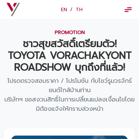
×
EN
/
TH
EN
/
TH
PROMOTION
ข้อมูลวรจักร์ยนต์
ชาวสุขสวัสดิ์เตรียมตัว!
เกี่ยวกับเรา
TOYOTA VORACHAKYONT
ปฏิทินกิจกรรมและวันหยุด
ROADSHOW บุกถึงที่แล้ว!
ข่าว
โปรดตรวจสอบราคา / โปรโมชัน กับโชว์รูมวรจักร์
สินค้าและบริการ
ยนต์ใกล้บ้านท่าน
บริษัทฯ ขอสงวนสิทธิ์ในการเปลี่ยนแปลงเงื่อนไขโดย
รุ่นรถ
มิต้องแจ้งให้ทราบล่วงหน้า
ศูนย์บริการและอะไหล่
ศูนย์ซ่อมตัวถังและสี