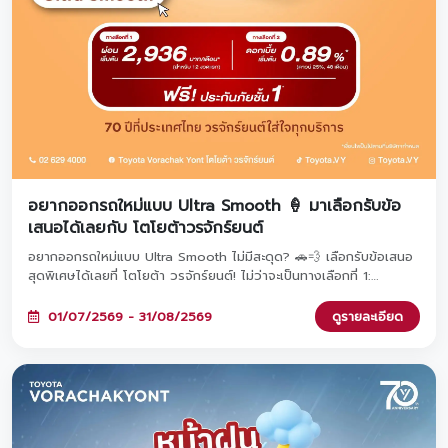
อยากออกรถใหม่แบบ Ultra Smooth 🍦 มาเลือกรับข้อ
เสนอได้เลยกับ โตโยต้าวรจักร์ยนต์
อยากออกรถใหม่แบบ Ultra Smooth ไม่มีสะดุด? 🚗💨 เลือกรับข้อเสนอ
สุดพิเศษได้เลยที่ โตโยต้า วรจักร์ยนต์! ไม่ว่าจะเป็นทางเลือกที่ 1:
ดอกเบี้ยพิเศษ 0%* หรือ ทางเลือกที่ 2: ผ่อนต่ำเริ่มต้นเพียง 2,936
บาท* ทั้งสองทางเลือกมาพร้อมฟรีประกันภัยชั้น 1 Toyota Care PHYD!
01/07/2569 - 31/08/2569
ดูรายละเอียด
พิเศษยิ่งขึ้นเมื่อจองวันนี้ รับสิทธิ์ร่วมแคมเปญ 'TOYOTA ฟูลฟิล ดีลสุด
คุ้ม' มูลค่ารวมกว่า 470 ล้านบาท และขยายระยะรับประกันสูงสุด 5 ปี!
ตั้งแต่วันนี้ - 31 ส.ค. 2569 นี้เท่านั้นนะครับ ✨