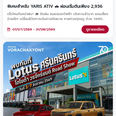
พิเศษสำหรับ YARIS ATIV 🚗 ผ่อนเริ่มต้นเพียง 2,936
เบื่อไหมกับหน้าฝน? 🌧️ ติดฝน คนแน่นรถไฟฟ้า เดินทางลำบาก แถมเสี่ยง
ป่วยอีก! เปลี่ยนชีวิตการเดินทางให้สบาย หายห่วงทุกฤดู ด้วย YARIS
ATIV รถคู่ใจผ่อนสบายเริ่มต้นเพียง 2,936 บาท/เดือน เท่านั้น! จองและ
ออกรถภายในวันที่ 1 ก.ค. - 31 ส.ค. 2569 ที่โชว์รูมโตโยต้า วรจักร์ยนต์
01/07/2569 - 31/08/2569
ดูรายละเอียด
ทั้ง 8 สาขาใกล้บ้านคุณ 🚗✨