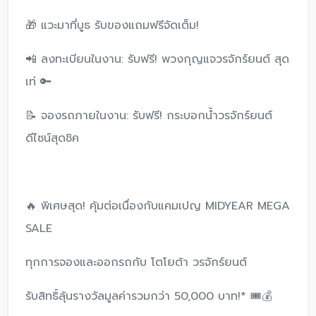
🎁 แวะมาที่บูธ รับของแถมฟรีจัดเต็ม!
📲 ลงทะเบียนในงาน: รับฟรี! พวงกุญแจวรจักร์ยนต์ สุด
เท่ 🔑
📝 จองรถภายในงาน: รับฟรี! กระบอกน้ำวรจักร์ยนต์
ดีไซน์สุดชิค
🔥 พิเศษสุด! คุ้มต่อเนื่องกับแคมเปญ MIDYEAR MEGA
SALE
ทุกการจองและออกรถกับ โตโยต้า วรจักร์ยนต์
รับสิทธิ์ลุ้นรางวัลมูลค่ารวมกว่า 50,000 บาท!* 🎟️💰