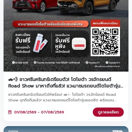
🚗💨 ชาวศรีนครินทร์เตรียมตัว! โตโยต้า วรจักรยนต์
Road Show มาหาถึงที่แล้ว! แวะมาชมรถยนต์โตโยต้ารุ่น
ยอดฮิต พร้อมรับข้อเสนอและโปรโมชันสุดพิเศษภายในงาน
ชาวศรีนครินทร์เตรียมตัวให้พร้อม! 🚗✨ โตโยต้า วรจักร์ยนต์ Road
Show บุกถึงถิ่นแล้ว! แวะมาชมรถยนต์โตโยต้ารุ่นยอดฮิต พร้อมขน
โปรโมชันสุดพิเศษมาให้คุณถึงที่ ลงทะเบียนล่วงหน้ารับเลยกระบอกน้ำสุด
เท่ และหากจองรถภายในงาน รับทันทีหูฟังพรีเมียมฟรี! มาพบกันได้ที่
01/08/2569 - 07/08/2569
ดูรายละเอียด
Lotus's ศรีนครินทร์ ตั้งแต่วันที่ 1 - 7 สิงหาคม 2569 นี้เท่านั้น 🎁