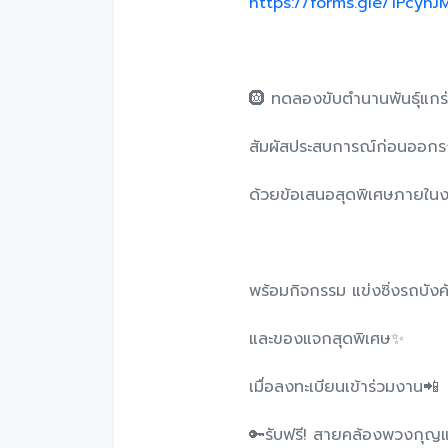
https://forms.gle/1Pcyh
🛞 ทดลองขับตำนานพันธุ์แกร
สัมผัสประสบการณ์ก่อนออกร
ด้วยข้อเสนอสุดพิเศษภายใน
พร้อมกิจกรรม แข่งซิ่งรถบังค
และของแจกสุดพิเศษ✨
เมื่อลงทะเบียนเข้าร่วมงาน📲
🔑รับฟรี! สายคล้องพวงกุญ