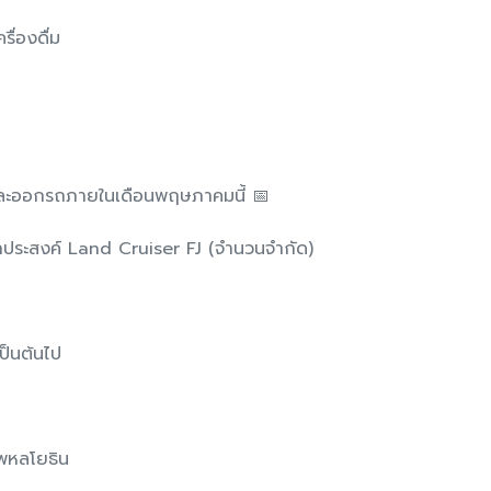
ื่องดื่ม
 และออกรถภายในเดือนพฤษภาคมนี้ 📅
นกประสงค์ Land Cruiser FJ (จำนวนจำกัด)
ป็นต้นไป
าพหลโยธิน