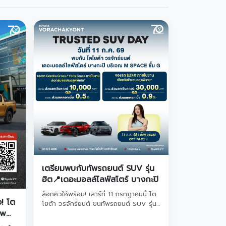
เตรียมพบกับทัพรถยนต์ SUV รุ่น
ฮิต📍เดอะมอลล์ไลฟ์สโตร์ บางกะปิ
ล็อกคิวให้พร้อม! เสาร์ที่ 11 กรกฎาคมนี้ โต
ว! โต
โยต้า วรจักร์ยนต์ ขนทัพรถยนต์ SUV รุ่น
ow
ยอดฮิตบุก เดอะมอลล์ไลฟ์สโตร์ บางกะปิ!
จัดเต็มข้อเสนอสุด Exclusive ทั้งส่วนลด
นต์โต