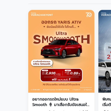
อยากออกรถใหม่แบบ Ultra
พิเศ
Smooth 🍦 มาเลือกรับข้อเสนอได้
เริ่ม
เลยกับ โตโยต้าวรจักร์ยนต์