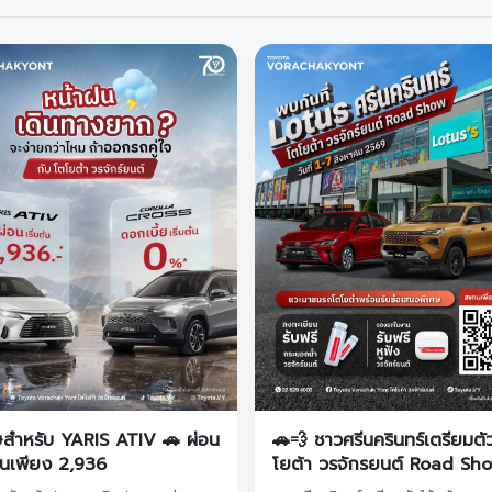
ษสำหรับ YARIS ATIV 🚗 ผ่อน
🚗💨 ชาวศรีนครินทร์เตรียมตั
ต้นเพียง 2,936
โยต้า วรจักรยนต์ Road Sh
มาหาถึงที่แล้ว! แวะมาชมรถย