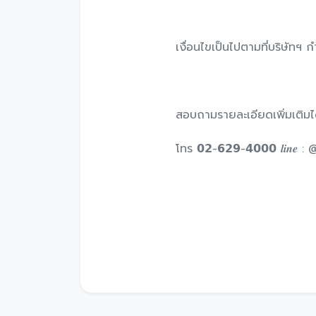
เงื่อนไขเป็นไปตามที่บริษัทฯ
สอบถามรายละเอียดเพิ่มเติมได้
โทร 𝟬𝟮-𝟲𝟮𝟵-𝟰𝟬𝟬𝟬 𝒍𝒊𝒏𝒆 : @𝒕𝒐𝒚