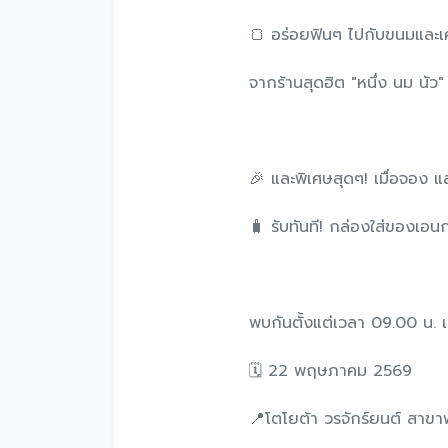
🍞 อร่อยฟินๆ ไปกับขนมและเคร
จากร้านสุดฮิต "หนึ่ง นม นัว"
🎉 และพิเศษสุดๆ! เมื่อจอง
🧳 รับทันที! กล่องใส่ของเอ
พบกันตั้งแต่เวลา 09.00 น. เ
🗓️ 22 พฤษภาคม 2569
📍โตโยต้า วรจักร์ยนต์ สาข