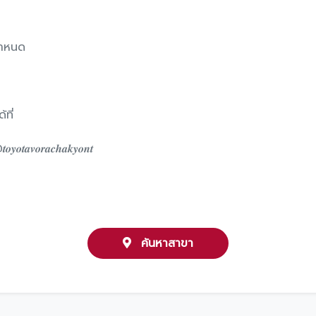
 กำหนด
ที่
𝒐𝒕𝒂𝒗𝒐𝒓𝒂𝒄𝒉𝒂𝒌𝒚𝒐𝒏𝒕
ค้นหาสาขา