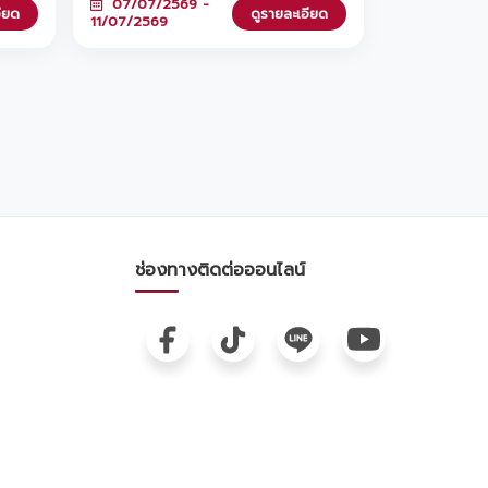
07/07/2569 -
ที่
จัดเต็มข้อเสนอสุด Exclusive ทั้งส่วนลด
อียด
ดูรายละเอียด
11/07/2569
ดเท่
เงินดาวน์จัดหนัก หรือส่วนลดดอกเบี้ยสุด
ัง
พิเศษที่คุณเลือกเองได้ ไม่ว่าจะเป็น Yaris
Cross, Corolla Cross หรือรถไฟฟ้า
คม
100% อย่าง bZ4X และไฮไลต์สุดฟินที่ทุก
คนรอคอย... พบกับมินิคอนเสิร์ตจาก 'อิ้งค์ ว
รันธร' มาร่วมฟังเพลงเพราะๆ ไปด้วยกัน
เวลา 18.00 น. นี้นะคะ งานนี้มีแค่วันเดียว
เท่านั้น! แวะมาชมรถสวยๆ และปรึกษาดีลที่ดี
ที่สุดกับเราได้ที่บริเวณ M SPACE ชั้น G
เลื่อนดูรายละเอียดด้านล่างแล้วเตรียมพุ่ง
ตัวมาเลยค่ะ! 👇🎤🚗
ช่องทางติดต่อออนไลน์