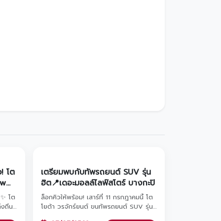
ว! โต
เตรียมพบกับทัพรถยนต์ SUV รุ่น
ow
ฮิต📍เดอะมอลล์ไลฟ์สโตร์ บางกะปิ
นต์โต
🚗✨ โต
ล็อกคิวให้พร้อม! เสาร์ที่ 11 กรกฎาคมนี้ โต
เสนอ
งถิ่น
โยต้า วรจักร์ยนต์ ขนทัพรถยนต์ SUV รุ่น
าน
ฮิต
ยอดฮิตบุก เดอะมอลล์ไลฟ์สโตร์ บางกะปิ!