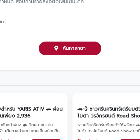
 กําหนด สอบถามรายละเอียดเพิ่มเติมได้ที่
ont
ค้นหาสาขา
ษสำหรับ YARIS ATIV 🚗 ผ่อน
🚗💨 ชาวศรีนครินทร์เตรียมตั
ต้นเพียง 2,936
โยต้า วรจักรยนต์ Road Sh
มาหาถึงที่แล้ว! แวะมาชมรถย
หมกับหน้าฝน? 🌧️ ติดฝน คนแน่น
ชาวศรีนครินทร์เตรียมตัวให้พร้อม! 
โยต้ารุ่นยอดฮิต พร้อมรับข้อ
้า เดินทางลำบาก แถมเสี่ยงป่วยอีก!
โยต้า วรจักร์ยนต์ Road Show บุกถึ
และโปรโมชันสุดพิเศษภายในง
นชีวิตการเดินทางให้สบาย หายห่วงทุก
แล้ว! แวะมาชมรถยนต์โตโยต้ารุ่นยอด