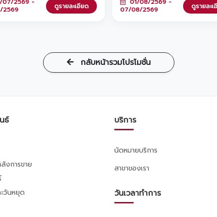
/07/2569 -
01/08/2569 -
้วย YARIS ATIV รถคู่ใจผ่อนสบาย
พร้อมขนโปรโมชันสุดพิเศษมาให้คุณถึง
ดูรายละเอียด
ดูรายละเ
8/2569
07/08/2569
้นเพียง 2,936 บาท/เดือน เท่านั้น!
ลงทะเบียนล่วงหน้ารับเลยกระบอกน้ำสุ
ะออกรถภายในวันที่ 1 ก.ค. - 31 ส.ค.
และหากจองรถภายในงาน รับทันทีหูฟ
ี่โชว์รูมโตโยต้า วรจักร์ยนต์ ทั้ง 8
พรีเมียมฟรี! มาพบกันได้ที่ Lotus's
กล้บ้านคุณ 🚗✨
ศรีนครินทร์ ตั้งแต่วันที่ 1 - 7 สิงหา
2569 นี้เท่านั้น 🎁
กลับหน้ารวมโปรโมชั่น
นธ์
บริการ
นัดหมายบริการ
รหลังการขาย
สาขาของเรา
์
ะวันหยุด
วันเวลาทำการ