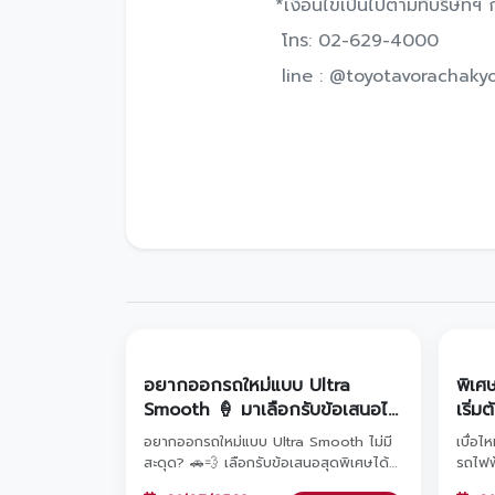
*เงื่อนไขเป็นไปตามที่บริษัทฯ
โทร: 02-629-4000
line : @toyotavorachaky
อยากออกรถใหม่แบบ Ultra
พิเศ
Smooth 🍦 มาเลือกรับข้อเสนอได้
เริ่ม
เลยกับ โตโยต้าวรจักร์ยนต์
อยากออกรถใหม่แบบ Ultra Smooth ไม่มี
เบื่อไ
สะดุด? 🚗💨 เลือกรับข้อเสนอสุดพิเศษได้
รถไฟฟ
เลยที่ โตโยต้า วรจักร์ยนต์! ไม่ว่าจะเป็นทาง
เปลี่ย