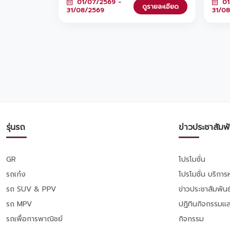
01/07/2569 -
01
เลือกที่ 1: ดอกเบี้ยพิเศษ 0%* หรือ ทาง
ฤดู ด
ดูรายละเอียด
31/08/2569
31/0
เลือกที่ 2: ผ่อนต่ำเริ่มต้นเพียง 2,936 บาท*
เริ่มต
ทั้งสองทางเลือกมาพร้อมฟรีประกันภัยชั้น 1
จองแล
Toyota Care PHYD! พิเศษยิ่งขึ้นเมื่อจอง
2569 ท
วันนี้ รับสิทธิ์ร่วมแคมเปญ 'TOYOTA
สาขาใ
ฟูลฟิล ดีลสุดคุ้ม' มูลค่ารวมกว่า 470 ล้าน
บาท และขยายระยะรับประกันสูงสุด 5 ปี!
ตั้งแต่วันนี้ - 31 ส.ค. 2569 นี้เท่านั้นนะครับ
✨
รุ่นรถ
ข่าวประชาสัมพั
GR
โปรโมชั่น
รถเก๋ง
โปรโมชั่น บริกา
รถ SUV & PPV
ข่าวประชาสัมพันธ
รถ MPV
ปฏิทินกิจกรรมแล
รถเพื่อการพาณิชย์
กิจกรรม