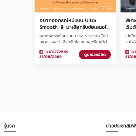
อยากออกรถใหม่แบบ Ultra
พิเศ
Smooth 🍦 มาเลือกรับข้อเสนอได้
เริ่ม
เลยกับ โตโยต้าวรจักร์ยนต์
อยากออกรถใหม่แบบ Ultra Smooth ไม่มี
เบื่อไ
สะดุด? 🚗💨 เลือกรับข้อเสนอสุดพิเศษได้
รถไฟฟ
เลยที่ โตโยต้า วรจักร์ยนต์! ไม่ว่าจะเป็นทาง
เปลี่ย
01/07/2569 -
01
เลือกที่ 1: ดอกเบี้ยพิเศษ 0%* หรือ ทาง
ฤดู ด
ดูรายละเอียด
31/08/2569
31/0
เลือกที่ 2: ผ่อนต่ำเริ่มต้นเพียง 2,936 บาท*
เริ่มต
ทั้งสองทางเลือกมาพร้อมฟรีประกันภัยชั้น 1
จองแล
Toyota Care PHYD! พิเศษยิ่งขึ้นเมื่อจอง
2569 ท
วันนี้ รับสิทธิ์ร่วมแคมเปญ 'TOYOTA
สาขาใ
ฟูลฟิล ดีลสุดคุ้ม' มูลค่ารวมกว่า 470 ล้าน
บาท และขยายระยะรับประกันสูงสุด 5 ปี!
ตั้งแต่วันนี้ - 31 ส.ค. 2569 นี้เท่านั้นนะครับ
✨
รุ่นรถ
ข่าวประชาสัมพั