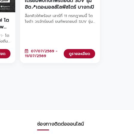
เตรียมพบกับทัพรถยนต์ SUV รุ่น
ฮิต📍เดอะมอลล์ไลฟ์สโตร์ บางกะปิ
ล็อกคิวให้พร้อม! เสาร์ที่ 11 กรกฎาคมนี้ โต
ว! โต
โยต้า วรจักร์ยนต์ ขนทัพรถยนต์ SUV รุ่น
ow
ยอดฮิตบุก เดอะมอลล์ไลฟ์สโตร์ บางกะปิ!
จัดเต็มข้อเสนอสุด Exclusive ทั้งส่วนลด
นต์โต
🚗✨ โต
เงินดาวน์จัดหนัก หรือส่วนลดดอกเบี้ยสุด
เสนอ
งถิ่น
พิเศษที่คุณเลือกเองได้ ไม่ว่าจะเป็น Yaris
าน
ฮิต
Cross, Corolla Cross หรือรถไฟฟ้า
07/07/2569 -
ที่
อียด
ดูรายละเอียด
100% อย่าง bZ4X และไฮไลต์สุดฟินที่ทุก
11/07/2569
ดเท่
คนรอคอย... พบกับมินิคอนเสิร์ตจาก 'อิ้งค์ ว
ัง
รันธร' มาร่วมฟังเพลงเพราะๆ ไปด้วยกัน
เวลา 18.00 น. นี้นะคะ งานนี้มีแค่วันเดียว
คม
เท่านั้น! แวะมาชมรถสวยๆ และปรึกษาดีลที่ดี
ที่สุดกับเราได้ที่บริเวณ M SPACE ชั้น G
เลื่อนดูรายละเอียดด้านล่างแล้วเตรียมพุ่ง
ตัวมาเลยค่ะ! 👇🎤🚗
ช่องทางติดต่อออนไลน์