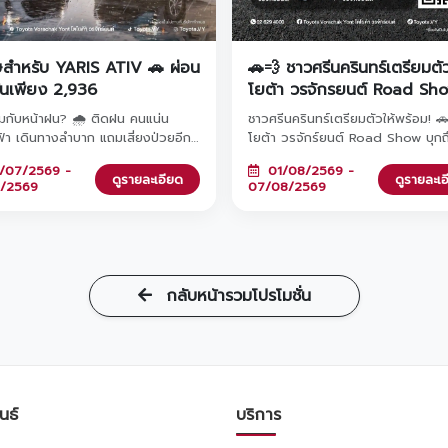
ษสำหรับ YARIS ATIV 🚗 ผ่อน
🚗💨 ชาวศรีนครินทร์เตรียมตั
ต้นเพียง 2,936
โยต้า วรจักรยนต์ Road Sh
มาหาถึงที่แล้ว! แวะมาชมรถย
หมกับหน้าฝน? 🌧️ ติดฝน คนแน่น
ชาวศรีนครินทร์เตรียมตัวให้พร้อม! 
โยต้ารุ่นยอดฮิต พร้อมรับข้อ
้า เดินทางลำบาก แถมเสี่ยงป่วยอีก!
โยต้า วรจักร์ยนต์ Road Show บุกถึ
และโปรโมชันสุดพิเศษภายในง
นชีวิตการเดินทางให้สบาย หายห่วงทุก
แล้ว! แวะมาชมรถยนต์โตโยต้ารุ่นยอด
/07/2569 -
01/08/2569 -
้วย YARIS ATIV รถคู่ใจผ่อนสบาย
พร้อมขนโปรโมชันสุดพิเศษมาให้คุณถึง
ดูรายละเอียด
ดูรายละเ
8/2569
07/08/2569
้นเพียง 2,936 บาท/เดือน เท่านั้น!
ลงทะเบียนล่วงหน้ารับเลยกระบอกน้ำสุ
ะออกรถภายในวันที่ 1 ก.ค. - 31 ส.ค.
และหากจองรถภายในงาน รับทันทีหูฟ
ี่โชว์รูมโตโยต้า วรจักร์ยนต์ ทั้ง 8
พรีเมียมฟรี! มาพบกันได้ที่ Lotus's
กล้บ้านคุณ 🚗✨
ศรีนครินทร์ ตั้งแต่วันที่ 1 - 7 สิงหา
2569 นี้เท่านั้น 🎁
กลับหน้ารวมโปรโมชั่น
นธ์
บริการ