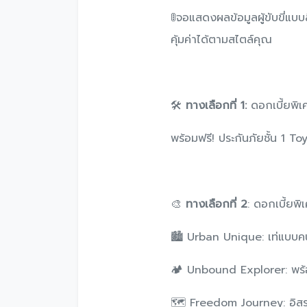
🚦จอแสดงผลข้อมูลผู้ขับขี่แ
คุ้มค่าได้ตามสไตล์คุณ
🛠️
ทางเลือกที่ 1:
ดอกเบี้ยพิ
พร้อมฟรี! ประกันภัยชั้น 1
🎨
ทางเลือกที่ 2
: ดอกเบี้ยพ
🏙️ Urban Unique: เท่แบบค
🏕️ Unbound Explorer: พร
🗺️ Freedom Journey: อิสระ