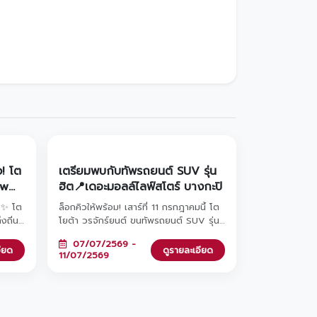
ว! โต
เตรียมพบกับทัพรถยนต์ SUV รุ่น
ow
ฮิต📍เดอะมอลล์ไลฟ์สโตร์ บางกะปิ
นต์โต
🚗✨ โต
ล็อกคิวให้พร้อม! เสาร์ที่ 11 กรกฎาคมนี้ โต
เสนอ
งถิ่น
โยต้า วรจักร์ยนต์ ขนทัพรถยนต์ SUV รุ่น
าน
ฮิต
ยอดฮิตบุก เดอะมอลล์ไลฟ์สโตร์ บางกะปิ!
07/07/2569 -
ที่
จัดเต็มข้อเสนอสุด Exclusive ทั้งส่วนลด
อียด
ดูรายละเอียด
11/07/2569
ดเท่
เงินดาวน์จัดหนัก หรือส่วนลดดอกเบี้ยสุด
ัง
พิเศษที่คุณเลือกเองได้ ไม่ว่าจะเป็น Yaris
Cross, Corolla Cross หรือรถไฟฟ้า
คม
100% อย่าง bZ4X และไฮไลต์สุดฟินที่ทุก
คนรอคอย... พบกับมินิคอนเสิร์ตจาก 'อิ้งค์ ว