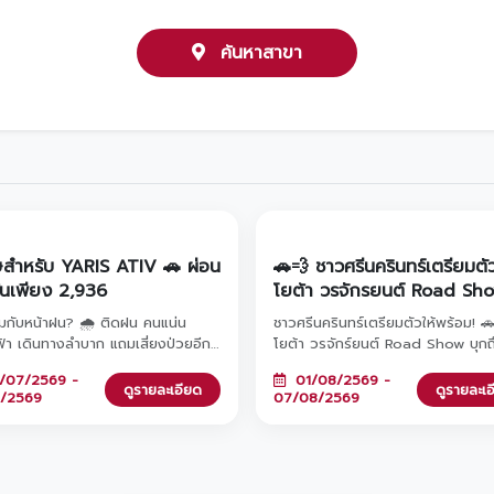
ค้นหาสาขา
ษสำหรับ YARIS ATIV 🚗 ผ่อน
🚗💨 ชาวศรีนครินทร์เตรียมตั
ต้นเพียง 2,936
โยต้า วรจักรยนต์ Road Sh
มาหาถึงที่แล้ว! แวะมาชมรถย
หมกับหน้าฝน? 🌧️ ติดฝน คนแน่น
ชาวศรีนครินทร์เตรียมตัวให้พร้อม! 
โยต้ารุ่นยอดฮิต พร้อมรับข้อ
้า เดินทางลำบาก แถมเสี่ยงป่วยอีก!
โยต้า วรจักร์ยนต์ Road Show บุกถึ
และโปรโมชันสุดพิเศษภายในง
นชีวิตการเดินทางให้สบาย หายห่วงทุก
แล้ว! แวะมาชมรถยนต์โตโยต้ารุ่นยอด
/07/2569 -
01/08/2569 -
้วย YARIS ATIV รถคู่ใจผ่อนสบาย
พร้อมขนโปรโมชันสุดพิเศษมาให้คุณถึง
ดูรายละเอียด
ดูรายละเ
8/2569
07/08/2569
้นเพียง 2,936 บาท/เดือน เท่านั้น!
ลงทะเบียนล่วงหน้ารับเลยกระบอกน้ำสุ
ะออกรถภายในวันที่ 1 ก.ค. - 31 ส.ค.
และหากจองรถภายในงาน รับทันทีหูฟ
ี่โชว์รูมโตโยต้า วรจักร์ยนต์ ทั้ง 8
พรีเมียมฟรี! มาพบกันได้ที่ Lotus's
กล้บ้านคุณ 🚗✨
ศรีนครินทร์ ตั้งแต่วันที่ 1 - 7 สิงหา
2569 นี้เท่านั้น 🎁