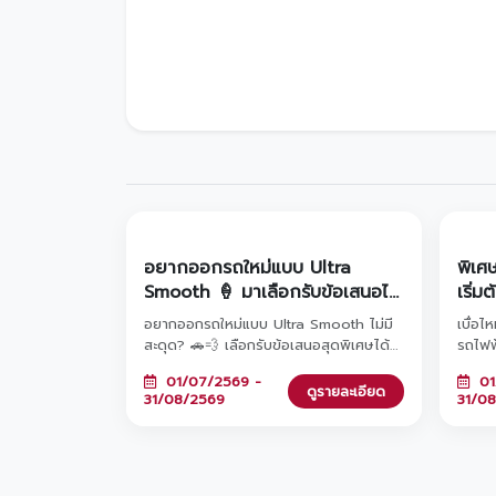
อยากออกรถใหม่แบบ Ultra
พิเศ
Smooth 🍦 มาเลือกรับข้อเสนอได้
เริ่ม
เลยกับ โตโยต้าวรจักร์ยนต์
อยากออกรถใหม่แบบ Ultra Smooth ไม่มี
เบื่อไ
สะดุด? 🚗💨 เลือกรับข้อเสนอสุดพิเศษได้
รถไฟฟ
เลยที่ โตโยต้า วรจักร์ยนต์! ไม่ว่าจะเป็นทาง
เปลี่ย
01/07/2569 -
01
เลือกที่ 1: ดอกเบี้ยพิเศษ 0%* หรือ ทาง
ฤดู ด
ดูรายละเอียด
31/08/2569
31/0
เลือกที่ 2: ผ่อนต่ำเริ่มต้นเพียง 2,936 บาท*
เริ่มต
ทั้งสองทางเลือกมาพร้อมฟรีประกันภัยชั้น 1
จองแล
Toyota Care PHYD! พิเศษยิ่งขึ้นเมื่อจอง
2569 ท
วันนี้ รับสิทธิ์ร่วมแคมเปญ 'TOYOTA
สาขาใ
ฟูลฟิล ดีลสุดคุ้ม' มูลค่ารวมกว่า 470 ล้าน