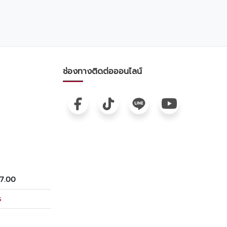
รันธร' มาร่วมฟังเพลงเพราะๆ ไปด้วยกัน
เวลา 18.00 น. นี้นะคะ งานนี้มีแค่วันเดียว
เท่านั้น! แวะมาชมรถสวยๆ และปรึกษาดีลที่ดี
ที่สุดกับเราได้ที่บริเวณ M SPACE ชั้น G
เลื่อนดูรายละเอียดด้านล่างแล้วเตรียมพุ่ง
ตัวมาเลยค่ะ! 👇🎤🚗
ช่องทางติดต่อออนไลน์
17.00
ร