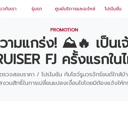
่ยวกับเรา
รุ่นรถ
ศูนย์บริการและอะไหล่
โปรโมชั่น
EN
/
TH
PROMOTION
วามแกร่ง! ⛰️🔥 เป็นเ
UISER FJ ครั้งแรกใน
ตรวจสอบราคา / โปรโมชัน กับโชว์รูมวรจักร์ยนต์ใกล้บ้า
สงวนสิทธิ์ในการเปลี่ยนแปลงเงื่อนไขโดยมิต้องแจ้งให้ท