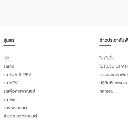
บาท และขยายระยะรับประกันสูงสุด 5 ปี!
ตั้งแต่วันนี้ - 31 ส.ค. 2569 นี้เท่านั้นนะครับ
✨
รุ่นรถ
ข่าวประชาสัมพั
GR
โปรโมชั่น
รถเก๋ง
โปรโมชั่น บริกา
รถ SUV & PPV
ข่าวประชาสัมพันธ
รถ MPV
ปฏิทินกิจกรรมแล
รถเพื่อการพาณิชย์
กิจกรรม
รถ Van
ตารางรถยนต์
คำนวณงวดรถยนต์