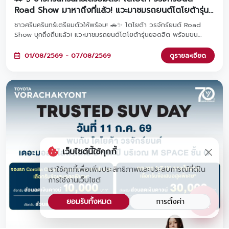
Road Show มาหาถึงที่แล้ว! แวะมาชมรถยนต์โตโยต้ารุ่น
ยอดฮิต พร้อมรับข้อเสนอและโปรโมชันสุดพิเศษภายในงาน
ชาวศรีนครินทร์เตรียมตัวให้พร้อม! 🚗✨ โตโยต้า วรจักร์ยนต์ Road
Show บุกถึงถิ่นแล้ว! แวะมาชมรถยนต์โตโยต้ารุ่นยอดฮิต พร้อมขน
โปรโมชันสุดพิเศษมาให้คุณถึงที่ ลงทะเบียนล่วงหน้ารับเลยกระบอกน้ำสุด
เท่ และหากจองรถภายในงาน รับทันทีหูฟังพรีเมียมฟรี! มาพบกันได้ที่
01/08/2569 - 07/08/2569
ดูรายละเอียด
Lotus's ศรีนครินทร์ ตั้งแต่วันที่ 1 - 7 สิงหาคม 2569 นี้เท่านั้น 🎁
เว็บไซต์นี้ใช้คุกกี้
เราใช้คุกกี้เพื่อเพิ่มประสิทธิภาพและประสบการณ์ที่ดีใน
การใช้งานเว็บไซต์
ยอมรับทั้งหมด
การตั้งค่า