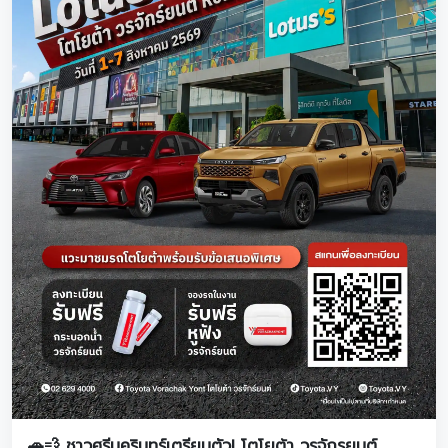
🚗💨 ชาวศรีนครินทร์เตรียมตัว! โตโยต้า วรจักรยนต์