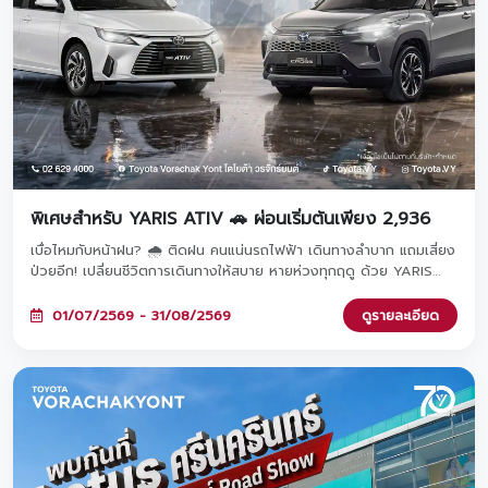
พิเศษสำหรับ YARIS ATIV 🚗 ผ่อนเริ่มต้นเพียง 2,936
เบื่อไหมกับหน้าฝน? 🌧️ ติดฝน คนแน่นรถไฟฟ้า เดินทางลำบาก แถมเสี่ยง
ป่วยอีก! เปลี่ยนชีวิตการเดินทางให้สบาย หายห่วงทุกฤดู ด้วย YARIS
ATIV รถคู่ใจผ่อนสบายเริ่มต้นเพียง 2,936 บาท/เดือน เท่านั้น! จองและ
ออกรถภายในวันที่ 1 ก.ค. - 31 ส.ค. 2569 ที่โชว์รูมโตโยต้า วรจักร์ยนต์
01/07/2569 - 31/08/2569
ดูรายละเอียด
ทั้ง 8 สาขาใกล้บ้านคุณ 🚗✨