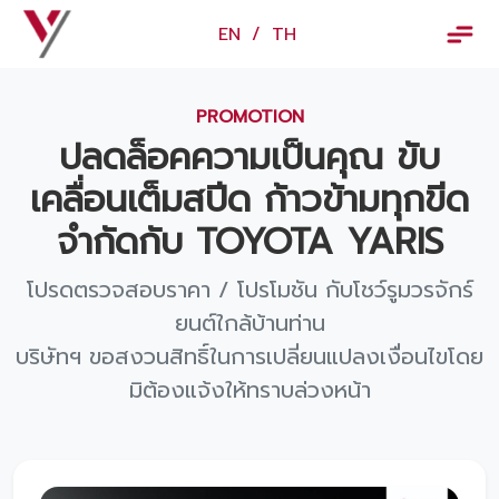
×
EN
/
TH
EN
/
TH
PROMOTION
ข้อมูลวรจักร์ยนต์
ปลดล็อคความเป็นคุณ ขับ
เกี่ยวกับเรา
เคลื่อนเต็มสปีด ก้าวข้ามทุกขีด
ปฏิทินกิจกรรมและวันหยุด
จํากัดกับ TOYOTA YARIS
ข่าว
โปรดตรวจสอบราคา / โปรโมชัน กับโชว์รูมวรจักร์
สินค้าและบริการ
ยนต์ใกล้บ้านท่าน
บริษัทฯ ขอสงวนสิทธิ์ในการเปลี่ยนแปลงเงื่อนไขโดย
รุ่นรถ
มิต้องแจ้งให้ทราบล่วงหน้า
ศูนย์บริการและอะไหล่
ศูนย์ซ่อมตัวถังและสี