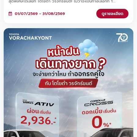
สุดพิเศษได้เลยที่ โตโยต้า วรจักร์ยนต์! ไม่ว่าจะเป็นทางเลือกที่ 1:
ดอกเบี้ยพิเศษ 0%* หรือ ทางเลือกที่ 2: ผ่อนต่ำเริ่มต้นเพียง 2,936
บาท* ทั้งสองทางเลือกมาพร้อมฟรีประกันภัยชั้น 1 Toyota Care PHYD!
01/07/2569 - 31/08/2569
ดูรายละเอียด
พิเศษยิ่งขึ้นเมื่อจองวันนี้ รับสิทธิ์ร่วมแคมเปญ 'TOYOTA ฟูลฟิล ดีลสุด
คุ้ม' มูลค่ารวมกว่า 470 ล้านบาท และขยายระยะรับประกันสูงสุด 5 ปี!
ตั้งแต่วันนี้ - 31 ส.ค. 2569 นี้เท่านั้นนะครับ ✨