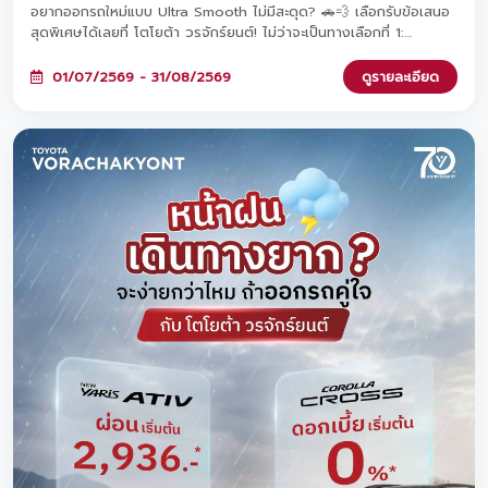
อยากออกรถใหม่แบบ Ultra Smooth ไม่มีสะดุด? 🚗💨 เลือกรับข้อเสนอ
สุดพิเศษได้เลยที่ โตโยต้า วรจักร์ยนต์! ไม่ว่าจะเป็นทางเลือกที่ 1:
ดอกเบี้ยพิเศษ 0%* หรือ ทางเลือกที่ 2: ผ่อนต่ำเริ่มต้นเพียง 2,936
บาท* ทั้งสองทางเลือกมาพร้อมฟรีประกันภัยชั้น 1 Toyota Care PHYD!
01/07/2569 - 31/08/2569
ดูรายละเอียด
พิเศษยิ่งขึ้นเมื่อจองวันนี้ รับสิทธิ์ร่วมแคมเปญ 'TOYOTA ฟูลฟิล ดีลสุด
คุ้ม' มูลค่ารวมกว่า 470 ล้านบาท และขยายระยะรับประกันสูงสุด 5 ปี!
ตั้งแต่วันนี้ - 31 ส.ค. 2569 นี้เท่านั้นนะครับ ✨