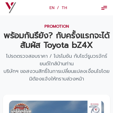
×
EN
/
TH
EN
/
TH
PROMOTION
ข้อมูลวรจักร์ยนต์
พร้อมกันรึยัง? กับครั้งแรกจะได้
เกี่ยวกับเรา
สัมผัส Toyota bZ4X
ปฏิทินกิจกรรมและวันหยุด
โปรดตรวจสอบราคา / โปรโมชัน กับโชว์รูมวรจักร์
ข่าว
ยนต์ใกล้บ้านท่าน
บริษัทฯ ขอสงวนสิทธิ์ในการเปลี่ยนแปลงเงื่อนไขโดย
สินค้าและบริการ
มิต้องแจ้งให้ทราบล่วงหน้า
รุ่นรถ
ศูนย์บริการและอะไหล่
ศูนย์ซ่อมตัวถังและสี