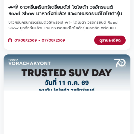
🚗💨 ชาวศรีนครินทร์เตรียมตัว! โตโยต้า วรจักรยนต์
Road Show มาหาถึงที่แล้ว! แวะมาชมรถยนต์โตโยต้ารุ่น
ยอดฮิต พร้อมรับข้อเสนอและโปรโมชันสุดพิเศษภายในงาน
ชาวศรีนครินทร์เตรียมตัวให้พร้อม! 🚗✨ โตโยต้า วรจักร์ยนต์ Road
Show บุกถึงถิ่นแล้ว! แวะมาชมรถยนต์โตโยต้ารุ่นยอดฮิต พร้อมขน
โปรโมชันสุดพิเศษมาให้คุณถึงที่ ลงทะเบียนล่วงหน้ารับเลยกระบอกน้ำสุด
เท่ และหากจองรถภายในงาน รับทันทีหูฟังพรีเมียมฟรี! มาพบกันได้ที่
01/08/2569 - 07/08/2569
ดูรายละเอียด
Lotus's ศรีนครินทร์ ตั้งแต่วันที่ 1 - 7 สิงหาคม 2569 นี้เท่านั้น 🎁