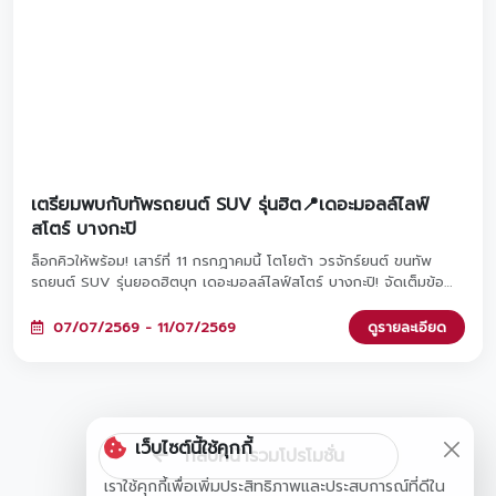
เตรียมพบกับทัพรถยนต์ SUV รุ่นฮิต📍เดอะมอลล์ไลฟ์
สโตร์ บางกะปิ
ล็อกคิวให้พร้อม! เสาร์ที่ 11 กรกฎาคมนี้ โตโยต้า วรจักร์ยนต์ ขนทัพ
รถยนต์ SUV รุ่นยอดฮิตบุก เดอะมอลล์ไลฟ์สโตร์ บางกะปิ! จัดเต็มข้อ
เสนอสุด Exclusive ทั้งส่วนลดเงินดาวน์จัดหนัก หรือส่วนลดดอกเบี้ยสุด
พิเศษที่คุณเลือกเองได้ ไม่ว่าจะเป็น Yaris Cross, Corolla Cross หรือ
07/07/2569 - 11/07/2569
ดูรายละเอียด
รถไฟฟ้า 100% อย่าง bZ4X และไฮไลต์สุดฟินที่ทุกคนรอคอย... พบกับมิ
นิคอนเสิร์ตจาก 'อิ้งค์ วรันธร' มาร่วมฟังเพลงเพราะๆ ไปด้วยกันเวลา
18.00 น. นี้นะคะ งานนี้มีแค่วันเดียวเท่านั้น! แวะมาชมรถสวยๆ และปรึกษา
ดีลที่ดีที่สุดกับเราได้ที่บริเวณ M SPACE ชั้น G เลื่อนดูรายละเอียดด้าน
ล่างแล้วเตรียมพุ่งตัวมาเลยค่ะ! 👇🎤🚗
เว็บไซต์นี้ใช้คุกกี้
กลับหน้ารวมโปรโมชั่น
เราใช้คุกกี้เพื่อเพิ่มประสิทธิภาพและประสบการณ์ที่ดีใน