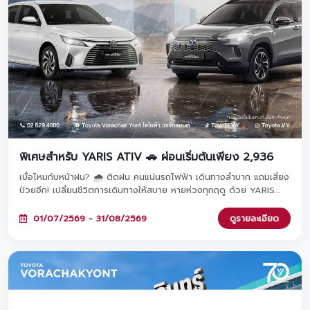
พิเศษสำหรับ YARIS ATIV 🚗 ผ่อนเริ่มต้นเพียง 2,936
เบื่อไหมกับหน้าฝน? 🌧️ ติดฝน คนแน่นรถไฟฟ้า เดินทางลำบาก แถมเสี่ยง
ป่วยอีก! เปลี่ยนชีวิตการเดินทางให้สบาย หายห่วงทุกฤดู ด้วย YARIS
ATIV รถคู่ใจผ่อนสบายเริ่มต้นเพียง 2,936 บาท/เดือน เท่านั้น! จองและ
ออกรถภายในวันที่ 1 ก.ค. - 31 ส.ค. 2569 ที่โชว์รูมโตโยต้า วรจักร์ยนต์
01/07/2569 - 31/08/2569
ดูรายละเอียด
ทั้ง 8 สาขาใกล้บ้านคุณ 🚗✨