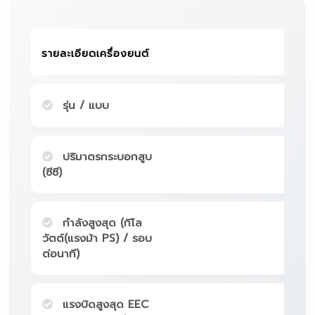
รายละเอียดเครื่องยนต์
รุ่น / แบบ
FA24
ปริมาตรกระบอกสูบ
(ซีซี)
กำลังสูงสุด (กิโล
วัตต์(แรงม้า PS) / รอบ
ต่อนาที)
แรงบิดสูงสุด EEC