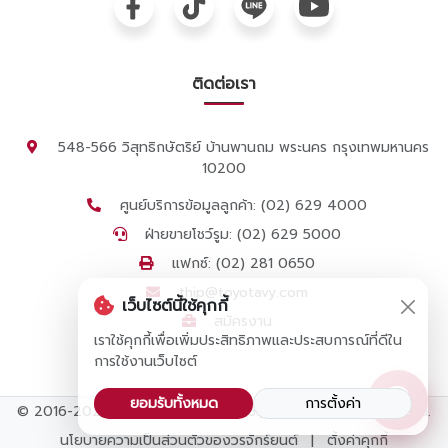
ติดต่อเรา
548-566 วิสุทธิกษัตริย์ บ้านพานถม พระนคร กรุงเทพมหานคร
10200
ศูนย์บริการข้อมูลลูกค้า: (02) 629 4000
ฝ่ายขายโชว์รูม: (02) 629 5000
แฟกซ์: (02) 281 0650
thip@toyotavy.com
เว็บไซต์นี้ใช้คุกกี้
สมัครงาน
เราใช้คุกกี้เพื่อเพิ่มประสิทธิภาพและประสบการณ์ที่ดีใน
การใช้งานเว็บไซต์
ยอมรับทั้งหมด
การตั้งค่า
© 2016-2025 by Vorachak Yont Co., Ltd. All Rights Reserved.
นโยบายความเป็นส่วนตัวของวรจักร์ยนต์
|
ตั้งค่าคุกกี้