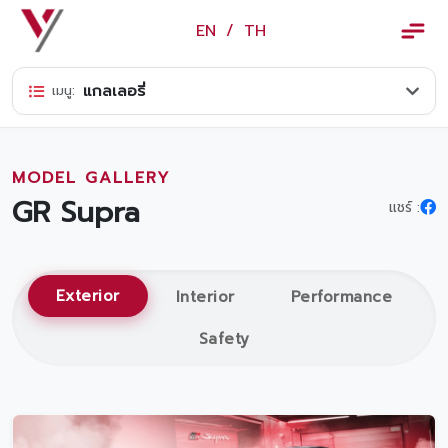
×
EN
/
TH
EN
/
TH
แกลเลอรี่
เมนู:
ข้อมูลวรจักร์ยนต์
เกี่ยวกับเรา
MODEL GALLERY
ปฏิทินกิจกรรมและวันหยุด
GR Supra
แชร์ :
ข่าว
สินค้าและบริการ
Exterior
Interior
Performance
รุ่นรถ
Safety
ศูนย์บริการและอะไหล่
ศูนย์ซ่อมตัวถังและสี