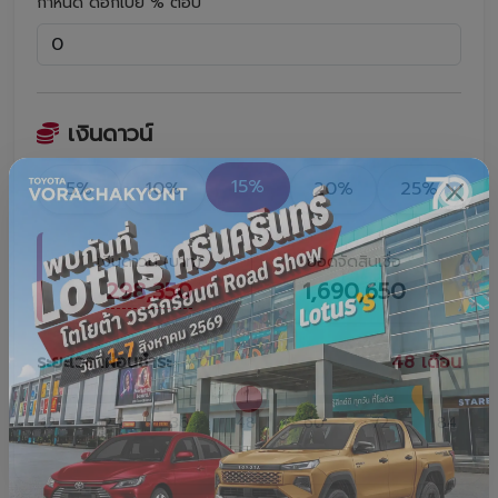
กำหนด ดอกเบี้ย % ต่อปี
เงินดาวน์
15%
5%
10%
20%
25%
เงินดาวน์ (บาท)
ยอดจัดสินเชื่อ
298,350
1,690,650
ระยะเวลาผ่อนชำระ
48
เดือน
12
24
36
48
60
72
84