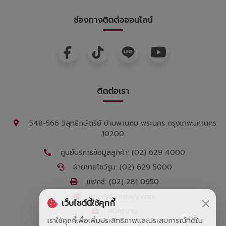
ช่องทางติดต่อออนไลน์
ติดต่อเรา
548-566 วิสุทธิกษัตริย์ บ้านพานถม พระนคร กรุงเทพมหานคร
10200
ศูนย์บริการข้อมูลลูกค้า: (02) 629 4000
ฝ่ายขายโชว์รูม: (02) 629 5000
แฟกซ์: (02) 281 0650
thip@toyotavy.com
เว็บไซต์นี้ใช้คุกกี้
สมัครงาน
เราใช้คุกกี้เพื่อเพิ่มประสิทธิภาพและประสบการณ์ที่ดีใน