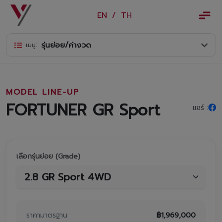
×
EN
/
TH
EN
/
TH
รุ่นย่อย/ค่างวด
เมนู:
ข้อมูลวรจักร์ยนต์
เกี่ยวกับเรา
MODEL LINE-UP
ปฏิทินกิจกรรมและวันหยุด
FORTUNER GR Sport
แชร์ :
ข่าว
สินค้าและบริการ
เลือกรุ่นย่อย (Grade)
รุ่นรถ
ศูนย์บริการและอะไหล่
ศูนย์ซ่อมตัวถังและสี
ราคามาตรฐาน
฿
1,969,000