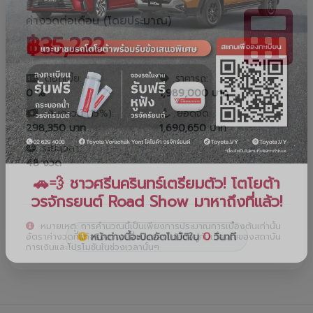
ค่างวดต่อเดือน (โดยประมาณ)
฿
35,222
ดอกเบี้ย:
ราคารถ:
0
%
1,989,000
บาท
เงินดาวน์ (
15
%):
ยอดจัด:
298,350
บาท
1,690,650
บาท
ระยะเวลา:
48
งวด
หมายเหตุ: การคำนวณนี้เป็นเพียงการประมาณการเบื้องต้นเท่านั้น
อัตราค่างวดที่แท้จริงอาจเปลี่ยนแปลงได้ขึ้นอยู่กับเงื่อนไขของสถาบัน
การเงินและโปรโมชันในช่วงเวลานั้นๆ