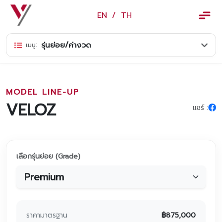
×
EN
/
TH
EN
/
TH
รุ่นย่อย/ค่างวด
เมนู:
ข้อมูลวรจักร์ยนต์
เกี่ยวกับเรา
MODEL LINE-UP
ปฏิทินกิจกรรมและวันหยุด
VELOZ
แชร์ :
ข่าว
สินค้าและบริการ
เลือกรุ่นย่อย (Grade)
รุ่นรถ
ศูนย์บริการและอะไหล่
ศูนย์ซ่อมตัวถังและสี
ราคามาตรฐาน
฿
875,000