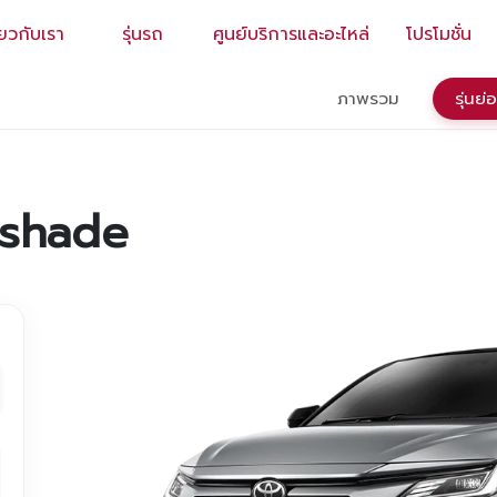
่ยวกับเรา
รุ่นรถ
ศูนย์บริการและอะไหล่
โปรโมชั่น
EN
/
TH
ภาพรวม
รุ่นย
tshade