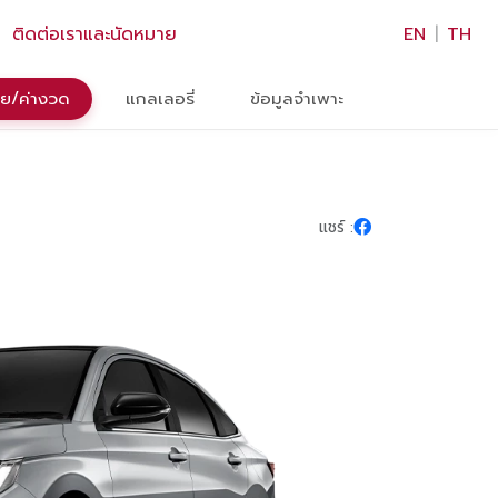
×
ติดต่อเราและนัดหมาย
EN
|
TH
่อย/ค่างวด
แกลเลอรี่
ข้อมูลจำเพาะ
แชร์ :