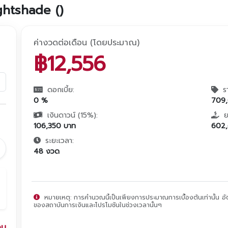
ghtshade (
)
ค่างวดต่อเดือน (โดยประมาณ)
฿
12,556
ดอกเบี้ย:
ร
0
%
709
เงินดาวน์ (
15
%):
ย
106,350
บาท
602
ระยะเวลา:
48
งวด
หมายเหตุ: การคำนวณนี้เป็นเพียงการประมาณการเบื้องต้นเท่านั้น อัตรา
ของสถาบันการเงินและโปรโมชันในช่วงเวลานั้นๆ
อน