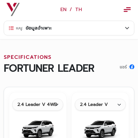
×
EN
/
TH
EN
/
TH
ข้อมูลจำเพาะ
เมนู:
ข้อมูลวรจักร์ยนต์
เกี่ยวกับเรา
SPECIFICATIONS
ปฏิทินกิจกรรมและวันหยุด
FORTUNER LEADER
แชร์ :
ข่าว
สินค้าและบริการ
รุ่นรถ
ศูนย์บริการและอะไหล่
ศูนย์ซ่อมตัวถังและสี