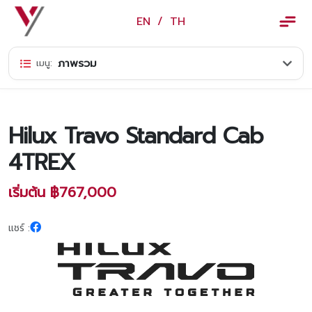
×
EN
/
TH
EN
/
TH
ภาพรวม
เมนู:
ข้อมูลวรจักร์ยนต์
เกี่ยวกับเรา
Hilux Travo Standard Cab
ปฏิทินกิจกรรมและวันหยุด
4TREX
ข่าว
เริ่มต้น ฿767,000
สินค้าและบริการ
รุ่นรถ
แชร์ :
ศูนย์บริการและอะไหล่
ศูนย์ซ่อมตัวถังและสี