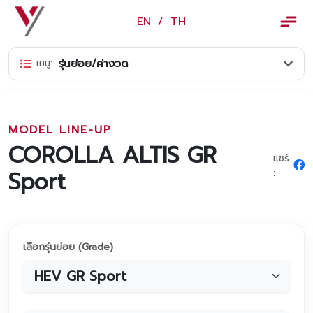
×
EN
/
TH
EN
/
TH
รุ่นย่อย/ค่างวด
เมนู:
ข้อมูลวรจักร์ยนต์
เกี่ยวกับเรา
MODEL LINE-UP
ปฏิทินกิจกรรมและวันหยุด
COROLLA ALTIS GR
แชร์
ข่าว
Sport
:
สินค้าและบริการ
รุ่นรถ
เลือกรุ่นย่อย (Grade)
ศูนย์บริการและอะไหล่
ศูนย์ซ่อมตัวถังและสี